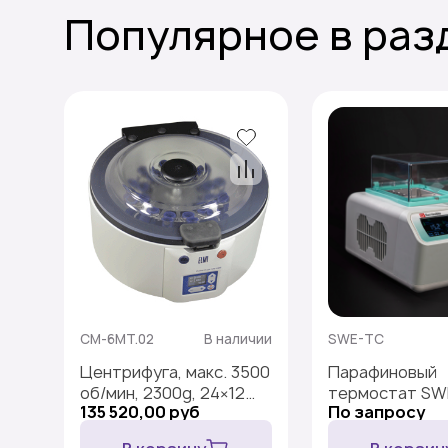
Популярное в раз
CM-6MT.02
В наличии
SWE-TC
Центрифуга, макс. 3500
Парафиновый
об/мин, 2300g, 24×12
термостат SW
135 520,00 руб
По запросу
мл, ротор 6М.02,
СМ-6МТ