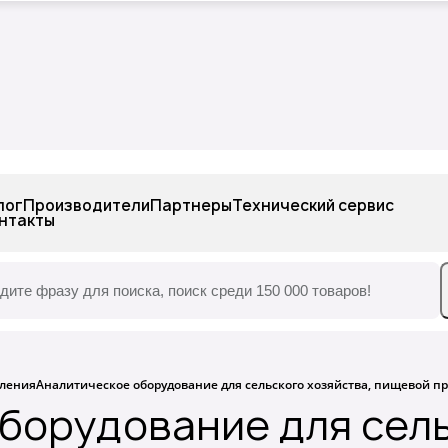
одные материалы,
Химические реакти
тик, стекло
препараты, наборы
лог
Производители
Партнеры
Технический сервис
нтакты
ления
Аналитическое оборудование для сельского хозяйства, пищевой 
борудование для сель
одные материалы,
Химические реакти