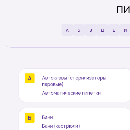
п
плас
А
Б
В
Д
Е
И
Автоклавы (стерилизаторы
паровые)
Автоматические пипетки
Бани
Бани (кастрюли)