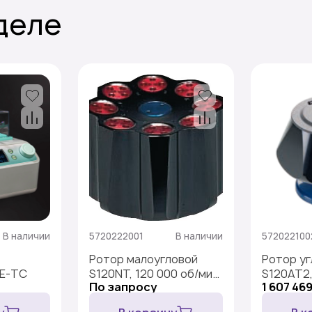
деле
В наличии
5720222001
В наличии
572022100
Ротор малоугловой
Ротор уг
E-TC
S120NT, 120 000 об/мин,
S120AT2,
По запросу
1 607 469
586000 ×g, 8×2 мл
мин, 650