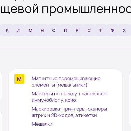
ищевой промышленнос
тик, стекло
препараты, наборы
К
Л
М
Н
О
П
Р
С
Т
Ф
Х
Магнитные перемешивающие
элементы (мешальники)
Маркеры по стеклу, пластмассе,
иммуноблоту, крио
Маркировка: принтеры, сканеры
штрих и 2D-кодов, этикетки
Мешалки