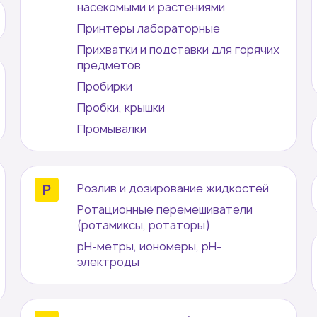
насекомыми и растениями
Принтеры лабораторные
Прихватки и подставки для горячих
предметов
Пробирки
Пробки, крышки
Промывалки
Розлив и дозирование жидкостей
Ротационные перемешиватели
Форма успешно
(ротамиксы, ротаторы)
рН-метры, иономеры, рН-
отправлена
электроды
Мы свяжемся с вами в течение
15 минут