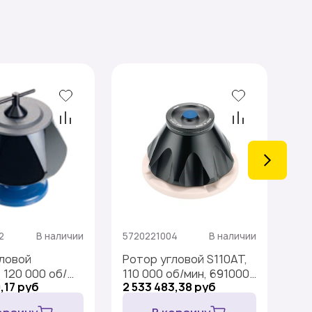
2
В наличии
5720221004
В наличии
572
ловой
Ротор угловой S110AT,
Ро
 120 000 об/
110 000 об/мин, 691000
00
,17 руб
2 533 483,38 руб
4 
000 ×g, 10×2 мл
×g, 8×5 мл
4×