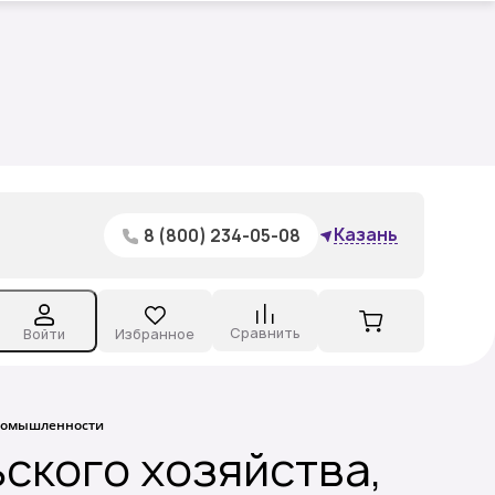
вы,
Казань
8 (800) 234-05-08
Сравнить
Войти
Избранное
промышленности
ского хозяйства,
вы,