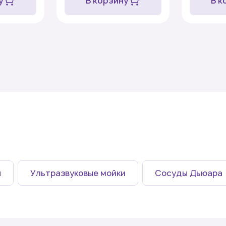
у
В корзину
В к
ы
Ультразвуковые мойки
Сосуды Дьюара