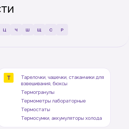
ти
Ц
Ч
Ш
Щ
C
P
Тарелочки, чашечки, стаканчики для
взвешивания, бюксы
Термогранулы
Термометры лабораторные
Термостаты
Термосумки, аккумуляторы холода