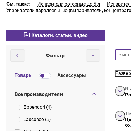
См. также:
Испарители роторные до 5 л
Испарител
Упариватели параллельные (выпариватели, концентрат
Каталоги, статьи, видео
Фильтр
Развер
Товары
Аксессуары
N-
Все производители
Ро
Eppendorf (
4
)
Th
Labconco (
5
)
Це
ох