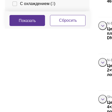
46
С охлаждением (
3
)
N-
Це
пл
D
N-
Це
2×
ло
Sh
Це
4×
ро