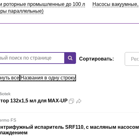
и роторные промышленные до 100 л
Насосы вакуумные,
оры параллельные)
Сортировать:
Рег. удос
нуть все
Названия в одну строку
Biotek
тор 132х1,5 мл для MAX-UP
ermo FS
нтрифужный испаритель SRF110, с масляным насосом, с
лаждением