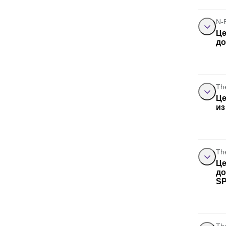
N-
Це
до
Th
Це
из
Th
Це
до
SP