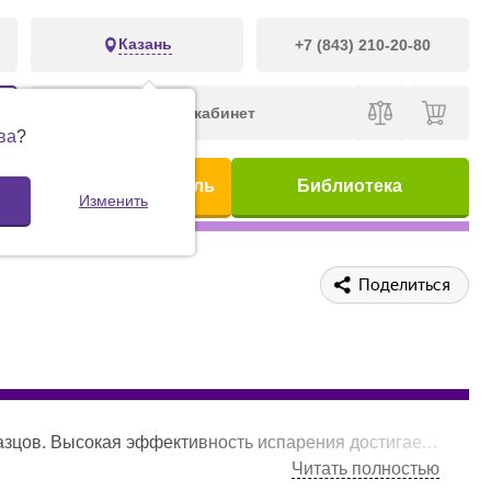
Казань
+7 (843) 210-20-80
Личный кабинет
ва
?
ис
Предметный указатель
Библиотека
Изменить
Поделиться
 центробежной силы во время центрифугирования образец осаждается на дно, при этом исключаются кипение и физические потери.
Читать полностью