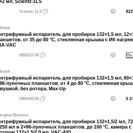
×2 мл, Scientz-1LS
Scientz-1LS
822
Biotek
нтрифужный испаритель для пробирок 132×1,5 мл, 12×1
аншетов, от 35 до 80 °C, стеклянная крышка с ИК нагрев
NA-VAC
По
NB502CIR
Biotek
нтрифужный испаритель для пробирок 132×1,5 мл, 60×1,5
96-луночных планшетов, от 4 до 80 °C, стеклянная крыш
вушкой, без ротора, Max-Up
NB504CIR
5 2
anghai Bionoon
нтрифужный испаритель для пробирок 132×1,5/2 мл, 72×5
250 мл и 2×96-луночных планшетов, до 100 °C, камера 
тором 132×1,5/2,0 мл, VAC-AIO