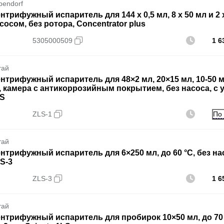
pendorf
нтрифужный испаритель для 144 х 0,5 мл, 8 х 50 мл и 2 
сосом, без ротора, Concentrator plus
5305000509
1 6
тай
нтрифужный испаритель для 48×2 мл, 20×15 мл, 10-50 м
, камера с антикоррозийным покрытием, без насоса, с 
S
По
ZLS-1
тай
нтрифужный испаритель для 6×250 мл, до 60 °C, без на
S-3
ZLS-3
1 6
тай
нтрифужный испаритель для пробирок 10×50 мл, до 70 