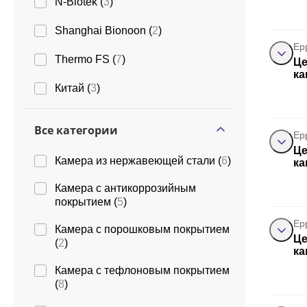
N-Biotek (
3
)
Shanghai Bionoon (
2
)
Ep
Thermo FS (
7
)
Це
ка
Китай (
3
)
Все категории
Ep
Це
Камера из нержавеющей стали (
6
)
ка
Камера с антикоррозийным
покрытием (
5
)
Ep
Камера с порошковым покрытием
Це
(
2
)
ка
Камера с тефлоновым покрытием
(
8
)