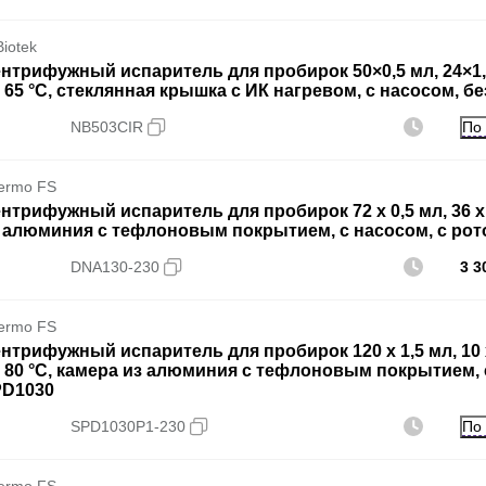
Biotek
нтрифужный испаритель для пробирок 50×0,5 мл, 24×1,5 
 65 °C, стеклянная крышка с ИК нагревом, c насосом, бе
По
NB503CIR
ermo FS
нтрифужный испаритель для пробирок 72 х 0,5 мл, 36 х 1
 алюминия с тефлоновым покрытием, с насосом, с ротор
DNA130-230
3 3
ermo FS
нтрифужный испаритель для пробирок 120 x 1,5 мл, 10 x
 80 °C, камера из алюминия с тефлоновым покрытием, с 
D1030
По
SPD1030P1-230