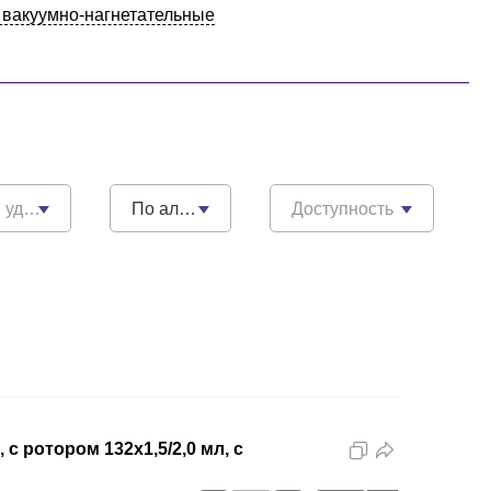
 вакуумно-нагнетательные
товерения
По алфавиту
Доступность
 ротором 132х1,5/2,0 мл, с