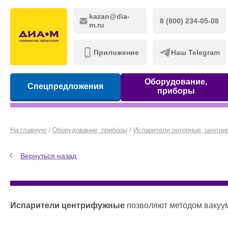
kazan@dia-
8 (800) 234-05-08
m.ru
Приложение
Наш Telegram
Оборудование,
Спецпредложения
приборы
На главную
/
Оборудование, приборы
/
Испарители роторные, центр
Вернуться назад
Испарители центрифужные
позволяют методом вакуумной концентрации удалять растворители из