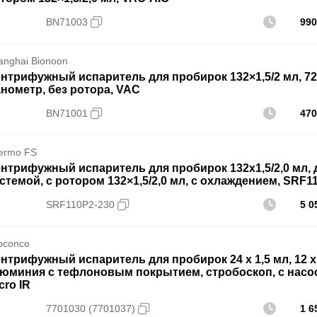
BN71003
990
anghai Bionoon
нтрифужный испаритель для пробирок 132×1,5/2 мл, 72×5
нометр, без ротора, VAC
BN71001
470
ermo FS
нтрифужный испаритель для пробирок 132х1,5/2,0 мл, д
стемой, с ротором 132×1,5/2,0 мл, с охлаждением, SRF1
SRF110P2-230
5 0
bconco
нтрифужный испаритель для пробирок 24 х 1,5 мл, 12 х 15
юминия с тефлоновым покрытием, стробоскоп, с насосом
cro IR
7701030 (7701037)
1 6