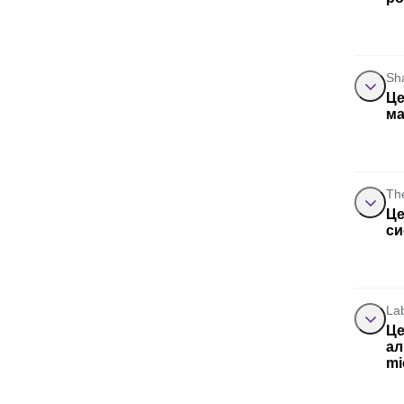
Sh
Це
ма
Th
Це
си
La
Це
ал
mi