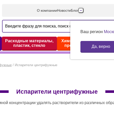
О компании
Новости
Блог
Производители
Партнеры
Ваш регион
Моск
Технический серв
Расходные материалы,
Химические реактивы,
пластик, стекло
препараты, наборы
Да, верно
Доставка и оплата
Контакты
ифужные
/
Испарители центрифужные
Испарители центрифужные
 различных образцов. Высокая эффективность испарения достигается комбинированием центрифугирования, нагрева и созданием вакуума. Под действием