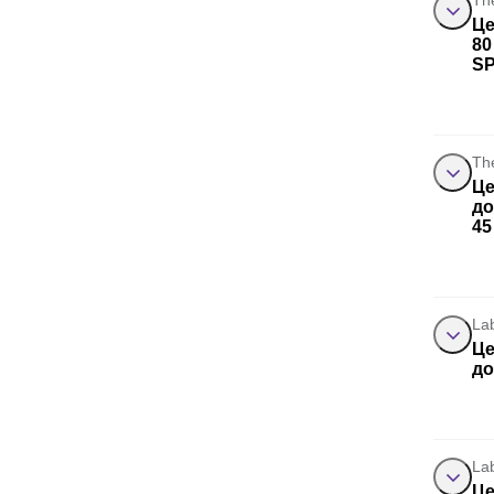
Th
Це
80
S
Th
Це
до
45
La
Це
до
La
Це