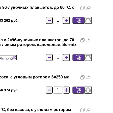
х 96-луночных планшетов, до 60 °C, с
33 262 руб.
л и 2×96-луночных планшетов, до 70
угловым ротором, напольный, Scientz-
 запросу
соса, с угловым ротором 6×250 мл,
56 374 руб.
°C, без насоса, с угловым ротором