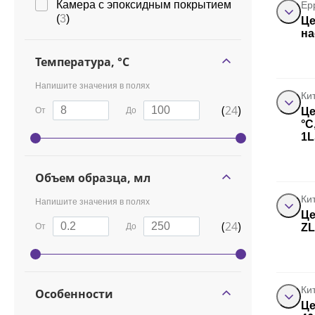
Камера с эпоксидным покрытием
Ep
(
3
)
Це
на
Температура, °С
Напишите значения в полях
Ки
(
24
)
От
До
Це
°C
1L
Объем образца, мл
Ки
Напишите значения в полях
Це
(
24
)
От
До
ZL
Ки
Особенности
Це