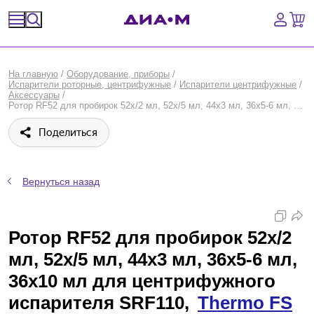
Спецпредложения
На главную
/
Оборудование, приборы
/
Испарители роторные, центрифужные
/
Испарители центрифужные
/
Оборудование, приборы
Аксессуары
/
Ротор RF52 для пробирок 52x/2 мл, 52x/5 мл, 44x3 мл, 36x5-6 мл, 36x10 мл для центрифужного испарителя SRF110, Thermo FS
Расходные материалы, пластик, стекло
Поделиться
Химические реактивы, препараты, наборы
Вернуться назад
Предметный указатель
Библиотека
Ротор RF52 для пробирок 52x/2
мл, 52x/5 мл, 44x3 мл, 36x5-6 мл,
Войти
36x10 мл для центрифужного
Сравнение
испарителя SRF110,
Thermo FS