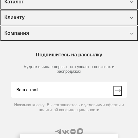
Каталог
Спецпредложения
Клиенту
Оборудование, приборы
Лекторий Диаэм
Компания
Пластик, стекло, принадлежности
Доставка и оплата
Химические реактивы, препараты, наборы
О компании
Технический сервис
Предметный указатель
Подпишитесь на рассылку
Новости
Мобильное приложение
Библиотека
Партнеры
Будьте в числе первых, кто узнает о новинках и
Производители
распродажах
Блог
Видео
Контакты
Вопрос-ответ
Нажимая кнопку, Вы соглашаетесь с условиями оферты и
политикой конфиденциальности