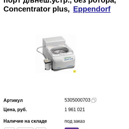
порт д/внеш.устр., без ротора,
Concentrator plus,
Казань
Eppendorf
О компании
Новости
Блог
Производители
Партнеры
Технический сервис
5305000703
Артикул
Доставка и оплата
Цена, руб.
1 961 021
Наличие на складе
под заказ
Контакты