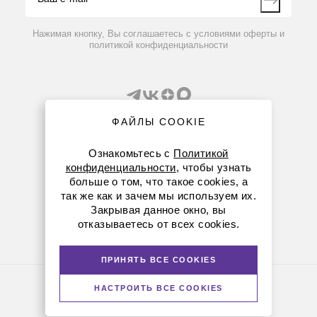
Контакты
Вопрос-ответ
Нажимая кнопку, Вы соглашаетесь с условиями оферты и
политикой конфиденциальности
ФАЙЛЫ COOKIE
Ознакомьтесь с
Политикой
конфиденциальности
, чтобы узнать
5490032004
Нет в наличии
8 (800) 234-05-08
больше о том, что такое cookies, а
так же как и зачем мы используем их.
Ротор F-45-70-11, 70 мест по 1,5/2,0 мл для
+7 (843) 210-20-80
Закрывая данное окно, вы
пробирок d11х41/11х47мм для Concentrator plus
отказываетесь от всех cookies.
kazan@dia-m.ru
420111 ул. Профсоюзная, д.40-42, пом. № 8
ПРИНЯТЬ ВСЕ COOKIES
88 918 руб.
Политика конфиденциальности
НАСТРОИТЬ ВСЕ COOKIES
© Диаэм, 1988 — 2026. Все права защищены
Версия для печати