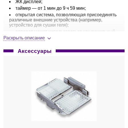
ЖК дисплей;
таймер — от 1 мин до 9 ч 59 мин;
открытая система, позволяющая присоединять
различные внешние устройства (например,
устройство для сушки геля);
аппарат может использоваться как сушильный
шкаф;
Раскрыть описание
мощность аппарата с насосом/без, Вт —
300/150;
Аксессуары
габариты без/в упаковки, ШхГхВ, мм:
-
совокупная система с насосом -
320x530x300/700х440х420;
-
отдельный аппарат без насоса —
320х370х230/480х450х380;
масса без ротора нетто/брутто, кг:
-
система с насосом — 31/36;
-
отдельный аппарат — 17/18.
Комплектация:
Concentrator plus
со встроенным
мембранно-вакуумным насосом, химическистойким
внутренним покрытием, соединением для внешних
устройств.