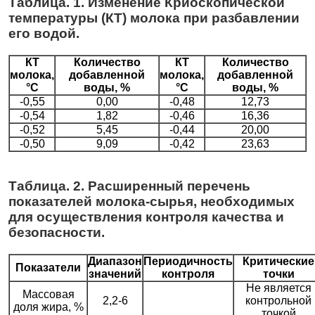
Таблица. 1. Изменение Криоскопической
температуры (КТ) молока при разбавлении
его водой.
КТ
Количество
КТ
Количество
молока,
добавленной
молока,
добавленной
°С
воды, %
°С
воды, %
-0,55
0,00
-0,48
12,73
-0,54
1,82
-0,46
16,36
-0,52
5,45
-0,44
20,00
-0,50
9,09
-0,42
23,63
Таблица. 2. Расширенный перечень
показателей молока-сырья, необходимых
для осуществления контроля качества и
безопасности.
Диапазон
Периодичность
Критические
Показатели
значений
контроля
точки
Не является
Массовая
2,2-6
контрольной
доля жира, %
точкой