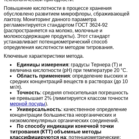
Повышение кислотности в процессе хранения
обусловлено развитием микрофлоры, сбраживающей
лактозу. Мониторинг данного параметра
регламентируется стандартом ГОСТ 3624-92
(распространяется на молоко, молочные и
молокосодержащие продукты). Этот стандарт
устанавливает потенциометрический способ
определения кислотности методом титрования.
Ключевые характеристики метода.
Единицы измерения
: градусы Тернера (Т) и
величина кислотности (pH) при температуре 20 °C.
Область применения
: определение высоких и
средних концентраций веществ в растворах (до 10
мг/л).
Точность
: средняя относительная погрешность
не превышает 2% (лимитируется классом точности
мерной посуды
).
Универсальность
: качественное определение
концентрации большинства неорганических и
низкомолекулярных органических соединений.
По способу индикации конечной точки
титрования (КТТ) объемные методы
классифицируются на
: потенциометрические;