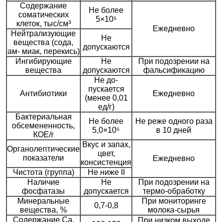
Содержание
Не более
соматических
5×10⁵
клеток, тыс/см³
Ежедневно
Нейтрализующие
Не
вещества (сода,
допускаются
ам- миак, перекись)
Ингибирующие
Не
При подозрении на
вещества
допускаются
фальсификацию
Не до-
пускается
Антибиотики
Ежедневно
(менее 0,01
ед/г)
Бактериальная
Не более
Не реже одного раза
обсемененность,
5,0×10⁵
в 10 дней
КОЕ/г
Вкус и запах,
Органолептические
цвет,
показатели
Ежедневно
консистенция
Чистота (группа)
Не ниже II
Наличие
Не
При подозрении на
фосфатазы
допускается
термо-обработку
Минеральные
При мониторинге
0,7-0,8
вещества, %
молока-сырья
Содержание Са,
При низком выходе