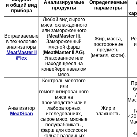
Анализируемые
Определяемые
и общий вид
продукты
параметры
прибора
хар
Любой вид сырого
мяса, охлажденного
или замороженного
Встраиваемые
(
MeatMaster II
).
Жир, масса,
Ре
в технологию
Замороженный
посторонние
и
анализаторы
мясной фарш
предметы
MeatMaster II
(
MeatMaster II AG
).
(металл, кости).
/Flex
Упакованное или
находящееся на
конвейере навалом
мясо.
Контроль молотого
Пр
или
б
гомогенизированного
мяса на
Мас
производстве или в
Анализатор
лабораторных
Жир и
Г
MeatScan
исследованиях,
влажность.
420
сырое мясо, мясные
Мас
полуфабрикаты,
фарш для сосисок и
и
колбас различных