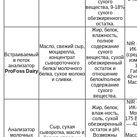
сухого
вещества, 9-18%
сухого
обезжиренного
остатка.
Жир, белок,
влажность,
полное
NIR
Масло, свежий сыр,
содержание
ИК
моцарелла,
сухого
Встраиваемый
(сре
концентрат
вещества, сухой
в поток
из
сывороточного
обезжиренный
анализатор
1
белка/ молочного
остаток и
ProFoss Dairy
Га
белка, сухое молоко
отношение
42×4
и сливки.
белок/полное
Мас
содержание
сухого
вещества.
NIR
Жир, белок,
ИК-
влаж-ность,
Мо
соль, сухой
175 
обезжиренный
— 4
Сыр, сухая
Анализатор
остаток и рН.
сыворотка, масло и
молочных
Возможны
Масс