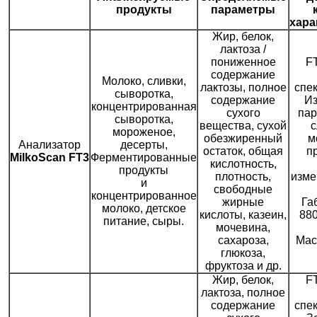
продукты
параметры
хара
Жир, белок,
лактоза /
пониженное
F
содержание
Молоко, сливки,
лактозы, полное
спек
сыворотка,
содержание
И
концентрированная
сухого
пар
сыворотка,
вещества, сухой
мороженое,
обезжиренный
м
Анализатор
десерты,
остаток, общая
п
MilkoScan FT3
Ферментированные
кислотность,
продукты
плотность,
изме
и
свободные
концентрированное
жирные
Га
молоко, детское
кислоты, казеин,
88
питание, сыры.
мочевина,
сахароза,
Мас
глюкоза,
фруктоза и др.
Жир, белок,
F
лактоза, полное
содержание
спек