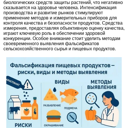
биологических средств защиты растений, что негативно
Казань
сказывается на здоровье человека. Интенсификация
производства и развитие рынков стимулируют
применение методов и измерительных приборов для
контроля качества и безопасности продуктов. Средства
О компании
измерения, предоставляя объективную оценку качества,
играют ключевую роль в обеспечении здоровой
конкуренции. Особое внимание стоит уделить методам
Новости
своевременного выявления фальсификатов
сельскохозяйственного сырья и пищевых продуктов.
Блог
Производители
Партнеры
Технический сервис
Доставка и оплата
Контакты