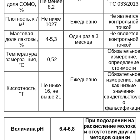
Не менее
ТС 033/2013
доля СОМО,
8,2
%
Не является
Плотность, кг/
Не ниже
Ежедневно
контрольной
м³
1027
точкой
Массовая
Не является
Один раз в 3
доля лактозы,
4-5,3
контрольной
месяца
%
точкой
Обязательно
Температура
измерение,
замерза- ния,
-0,52
определение
°С
стоимости
Обязательно
Ежедневно
измерение, та
Не ниже
как низкие
Кислотность,
16, не
значения
°Т
выше 21
свидетельству
о
фальсификаци
При подозрении на
раскисление молока
Величина рН
6,4-6,8
и отсутствии других
методов оценки