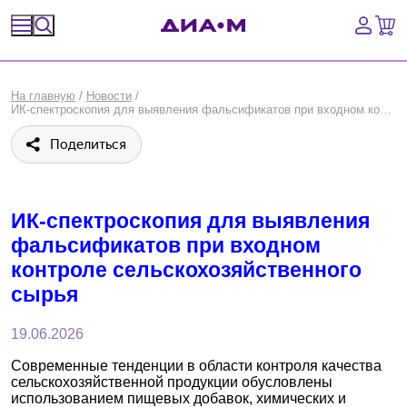
Спецпредложения
На главную
/
Новости
/
ИК-спектроскопия для выявления фальсификатов при входном контроле сельскохозяйственного сырья
Оборудование, приборы
Поделиться
Расходные материалы, пластик, стекло
Химические реактивы, препараты, наборы
ИК-спектроскопия для выявления
фальсификатов при входном
Предметный указатель
контроле сельскохозяйственного
сырья
Библиотека
19.06.2026
Войти
Современные тенденции в области контроля качества
сельскохозяйственной продукции обусловлены
Сравнение
использованием пищевых добавок, химических и