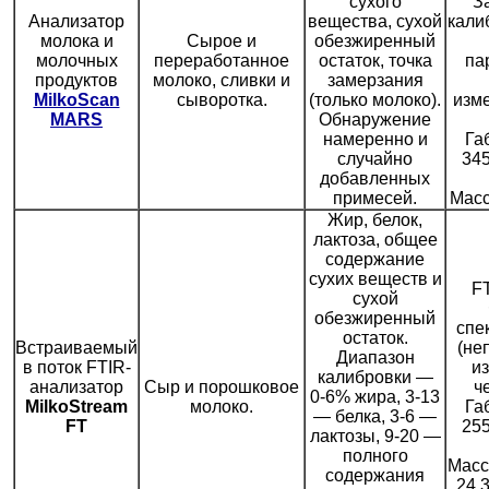
сухого
З
Анализатор
вещества, сухой
кали
молока и
Сырое и
обезжиренный
молочных
переработанное
остаток, точка
па
продуктов
молоко, сливки и
замерзания
MilkoScan
сыворотка.
(только молоко).
изм
MARS
Обнаружение
намеренно и
Га
случайно
34
добавленных
примесей.
Масс
Жир, белок,
лактоза, общее
содержание
сухих веществ и
F
сухой
обезжиренный
спе
остаток.
Встраиваемый
(не
Диапазон
в поток FTIR-
и
калибровки —
анализатор
Сыр и порошковое
че
0-6% жира, 3-13
MilkoStream
молоко.
Га
— белка, 3-6 —
FT
25
лактозы, 9-20 —
полного
Масс
содержания
24,3