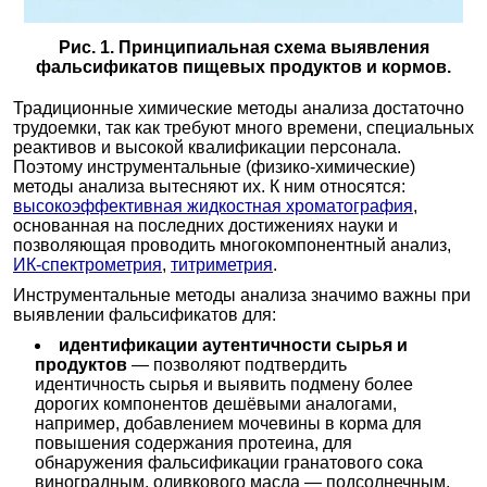
Рис. 1. Принципиальная схема выявления
фальсификатов пищевых продуктов и кормов.
Традиционные химические методы анализа достаточно
трудоемки, так как требуют много времени, специальных
реактивов и высокой квалификации персонала.
Поэтому инструментальные (физико-химические)
методы анализа вытесняют их. К ним относятся:
высокоэффективная жидкостная хроматография
,
основанная на последних достижениях науки и
позволяющая проводить многокомпонентный анализ,
ИК-спектрометрия
,
титриметрия
.
Инструментальные методы анализа значимо важны при
выявлении фальсификатов для:
идентификации аутентичности сырья и
продуктов
— позволяют подтвердить
идентичность сырья и выявить подмену более
дорогих компонентов дешёвыми аналогами,
например, добавлением мочевины в корма для
повышения содержания протеина, для
обнаружения фальсификации гранатового сока
виноградным, оливкового масла — подсолнечным,