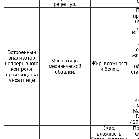
рецептур.
П
пр
б
Вс
с
Встроенный
жи
анализатор
Мясо птицы
непрерывного
Жир, влажность
механической
о
контроля
и белок.
обвалки.
ст
производства
мяса птицы
и
Ма
Г
420
Жир,
Пр
влажность,
б