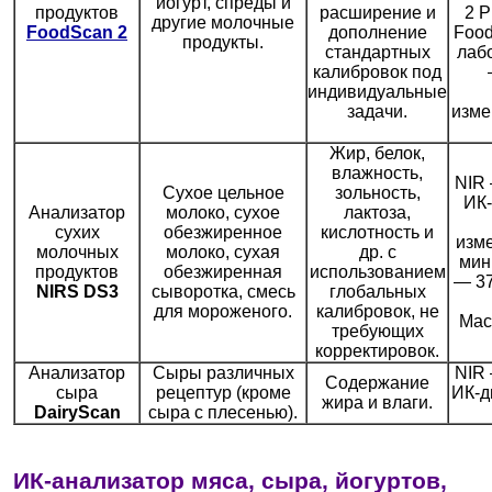
йогурт, спреды и
продуктов
расширение и
2 P
другие молочные
FoodScan 2
дополнение
Food
продукты.
стандартных
лаб
калибровок под
индивидуальные
задачи.
изме
Жир, белок,
влажность,
NIR
Сухое цельное
зольность,
ИК-
Анализатор
молоко, сухое
лактоза,
сухих
обезжиренное
кислотность и
изм
молочных
молоко, сухая
др. с
мин
продуктов
обезжиренная
использованием
— 3
NIRS DS3
сыворотка, смесь
глобальных
для мороженого.
калибровок, не
Мас
требующих
корректировок.
Анализатор
Сыры различных
NIR
Содержание
сыра
рецептур (кроме
ИК-д
жира и влаги.
DairyScan
сыра с плесенью).
ИК-анализатор мяса, сыра, йогуртов,