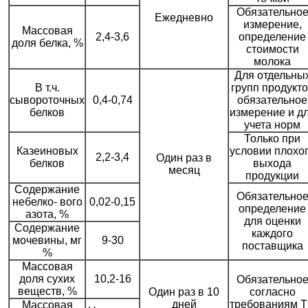
Обязательно
Ежедневно
измерение,
Массовая
2,4-3,6
определение
доля белка, %
стоимости
молока
Для отдельны
В т.ч.
групп продукт
сывороточных
0,4-0,74
обязательное
белков
измерение и д
учета норм
Только при
Казеиновых
условии плохо
2,2-3,4
Один раз в
белков
выхода
месяц
продукции
Содержание
Обязательно
небелко- вого
0,02-0,15
определение
азота, %
для оценки
Содержание
каждого
мочевины, мг
9-30
поставщика
%
Массовая
доля сухих
10,2-16
Обязательно
веществ, %
Один раз в 10
согласно
дней
требованиям 
Массовая