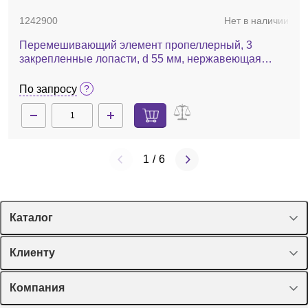
1242900
Нет в наличии
Перемешивающий элемент пропеллерный, 3
закрепленные лопасти, d 55 мм, нержавеющая
сталь, R 1401
По запросу
1
/
6
Каталог
Спецпредложения
Клиенту
Оборудование, приборы
Лекторий Диаэм
Компания
Пластик, стекло, принадлежности
Доставка и оплата