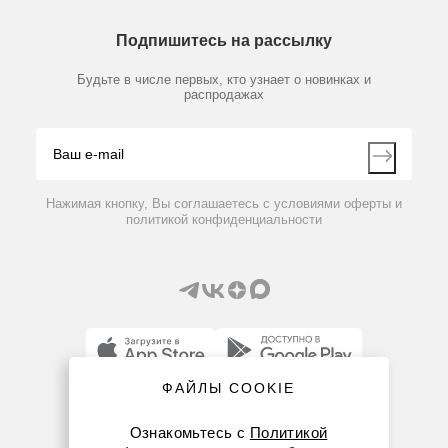
Химические реактивы, препараты, наборы
О компании
Технический сервис
Предметный указатель
Подпишитесь на рассылку
Новости
Мобильное приложение
Библиотека
Партнеры
Будьте в числе первых, кто узнает о новинках и
Производители
распродажах
Блог
Видео
Контакты
Вопрос-ответ
Нажимая кнопку, Вы соглашаетесь с условиями оферты и
политикой конфиденциальности
ФАЙЛЫ COOKIE
8 (800) 234-05-08
Ознакомьтесь с
Политикой
+7 (843) 210-20-80