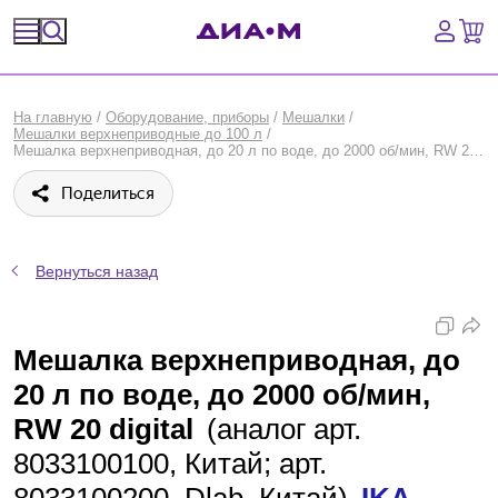
Спецпредложения
На главную
/
Оборудование, приборы
/
Мешалки
/
Мешалки верхнеприводные до 100 л
/
Оборудование, приборы
Мешалка верхнеприводная, до 20 л по воде, до 2000 об/мин, RW 20 digital, IKA
Поделиться
Расходные материалы, пластик, стекло
Химические реактивы, препараты, наборы
Вернуться назад
Предметный указатель
Мешалка верхнеприводная, до
Библиотека
20 л по воде, до 2000 об/мин,
Войти
RW 20 digital
(аналог арт.
8033100100, Китай; арт.
Сравнение