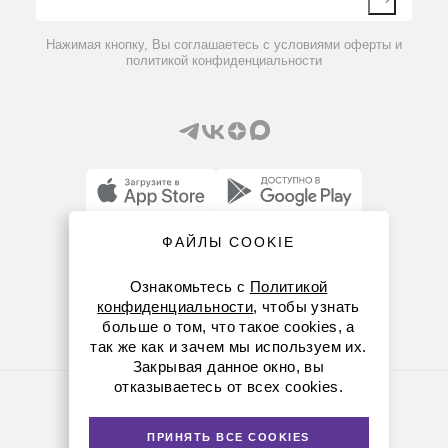
Вопрос-ответ
Нажимая кнопку, Вы соглашаетесь с условиями оферты и
политикой конфиденциальности
ФАЙЛЫ COOKIE
8 (800) 234-05-08
+7 (843) 210-20-80
Ознакомьтесь с
Политикой
конфиденциальности
, чтобы узнать
kazan@dia-m.ru
больше о том, что такое cookies, а
3160000
В наличии
так же как и зачем мы используем их.
420111 ул. Профсоюзная, д.40-42, пом. № 8
Штатив R 1825 с квадратной плитой
Закрывая данное окно, вы
отказываетесь от всех cookies.
Политика конфиденциальности
© Диаэм, 1988 — 2026. Все права защищены
Версия для печати
ПРИНЯТЬ ВСЕ COOKIES