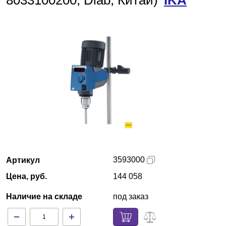
8033100200, Dlab, Китай)
IKA
Казань
О компании
Новости
Блог
Производители
Партнеры
3593000
Артикул
Технический сервис
Цена, руб.
144 058
Доставка и оплата
Наличие на складе
под заказ
Контакты