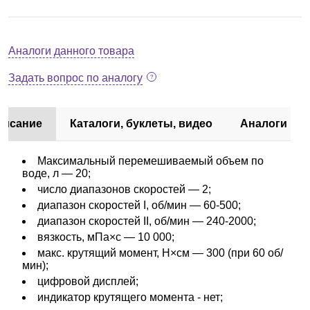
Аналоги данного товара
Задать вопрос по аналогу
писание
Каталоги, буклеты, видео
Аналоги
Максимальный перемешиваемый объем по
воде, л — 20;
число диапазонов скоростей — 2;
диапазон скоростей I, об/мин — 60-500;
диапазон скоростей II, об/мин — 240-2000;
вязкость, мПа×с — 10 000;
макс. крутящий момент, Н×см — 300 (при 60 об/
мин);
цифровой дисплей;
индикатор крутящего момента - нет;