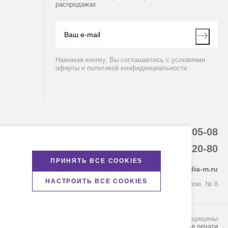
распродажах
Нажимая кнопку, Вы соглашаетесь с условиями
оферты и политикой конфиденциальности
8 (800) 234-05-08
+7 (843) 210-20-80
ПРИНЯТЬ ВСЕ COOKIES
kazan@dia-m.ru
НАСТРОИТЬ ВСЕ COOKIES
420111 ул. Профсоюзная, д.40-42, пом. № 8
© Диаэм, 1988 — 2026. Все права защищены
Версия для печати