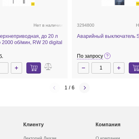
Нет в наличии
3294800
Н
ерхнеприводная, до 20 л
Аварийный выключатель S
 2000 об/мин, RW 20 digital
По запросу
б.
1
/
6
Клиенту
Компания
Лекторий Диаэм
О компании