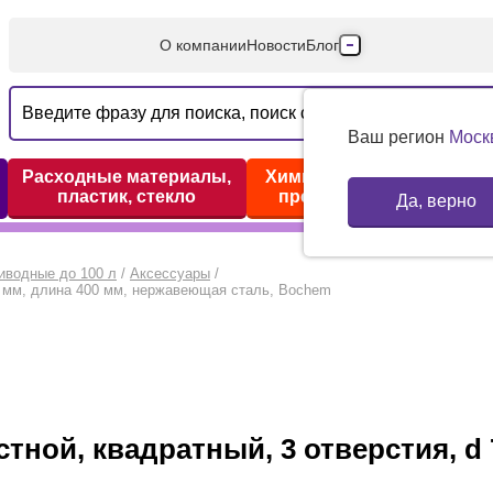
О компании
Новости
Блог
Производители
Партнеры
Ваш регион
Моск
Технический серв
Расходные материалы,
Химические реактивы,
пластик, стекло
препараты, наборы
Да, верно
Доставка и оплата
Контакты
иводные до 100 л
/
Аксессуары
/
0 мм, длина 400 мм, нержавеющая сталь, Bochem
ой, квадратный, 3 отверстия, d 7