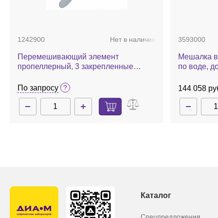
1242900
Нет в наличии
3593000
Перемешивающий элемент
Мешалка в
пропеллерный, 3 закрепленные
по воде, до
лопасти, d 55 мм, нержавеющая
сталь, R 1401
По запросу
144 058 ру
Каталог
Спецпредложения