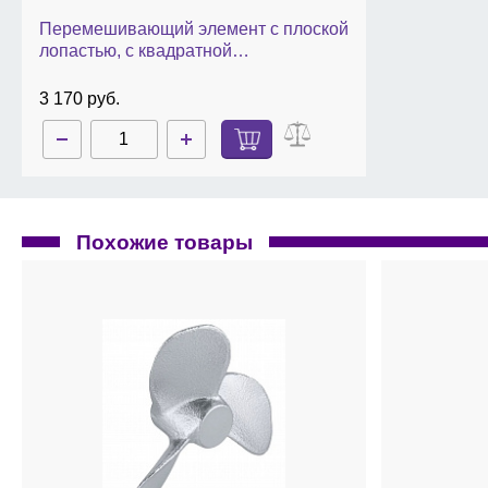
Перемешивающий элемент с плоской
лопастью, с квадратной
перфорированной лопастью, d 6,8 cм,
длина 40 cм, нержавеющая сталь
3 170 руб.
Похожие товары