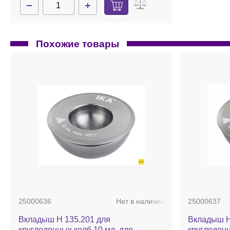
Похожие товары
25000636
Нет в наличии
25000637
Вкладыш H 135.201 для
Вкладыш H
круглодонных колб 10 мл, для
круглодонн