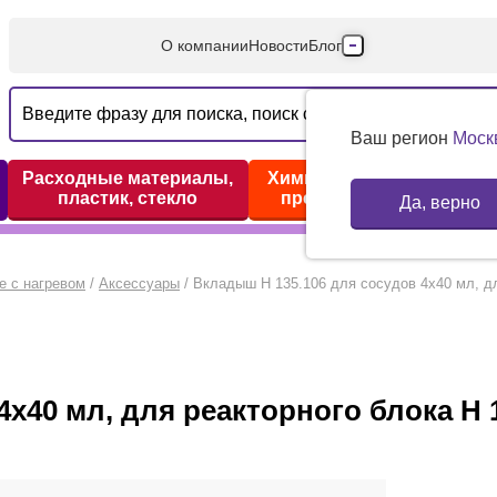
О компании
Новости
Блог
Производители
Партнеры
Ваш регион
Моск
Технический серв
Расходные материалы,
Химические реактивы,
пластик, стекло
препараты, наборы
Да, верно
Доставка и оплата
Контакты
е с нагревом
/
Аксессуары
/
Вкладыш H 135.106 для сосудов 4x40 мл, дл
x40 мл, для реакторного блока H 