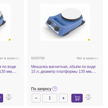
ет в наличии
5029700
Нет в наличии
 по воде
Мешалка магнитная, объём по воде
135 мм,
15 л, диаметр платформы 135 мм,
/мин, RH
нагрев до 320 °С, 2000 об/мин, RH
basic white
По запросу