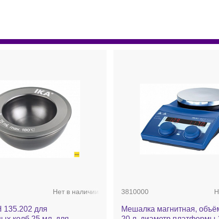
Нет в наличии
3810000
Н
 135.202 для
Мешалка магнитная, объё
ых колб 25 мл, для
20 л, диаметр платформы 