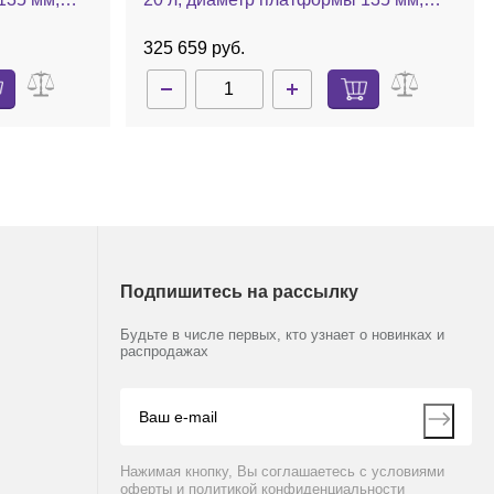
/мин, RCT
нагрев до 340 °С, 1700 об/мин, RET
basic
325 659 руб.
Подпишитесь на рассылку
Будьте в числе первых, кто узнает о новинках и
распродажах
Нажимая кнопку, Вы соглашаетесь с условиями
оферты и политикой конфиденциальности