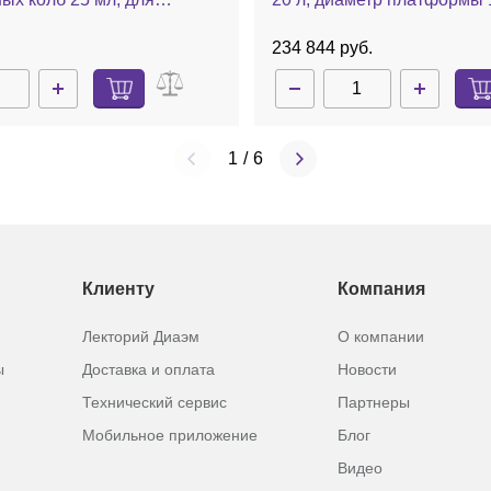
о блока H 135.20
нагрев до 310 °С, 1500 об
basic
.
234 844 руб.
1
/
6
Клиенту
Компания
Лекторий Диаэм
О компании
ы
Доставка и оплата
Новости
Технический сервис
Партнеры
Мобильное приложение
Блог
Видео