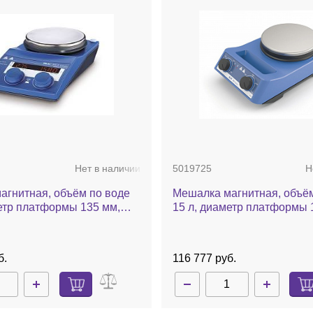
Нет в наличии
5019725
Н
агнитная, объём по воде
Мешалка магнитная, объём
етр платформы 135 мм,
15 л, диаметр платформы 
340 °С, 1700 об/мин, RET
нагрев до 320 °С, 2000 об
basic
б.
116 777 руб.