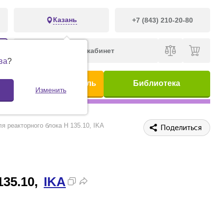
Казань
+7 (843) 210-20-80
Личный кабинет
ва
?
ис
Предметный указатель
Библиотека
Изменить
я реакторного блока H 135.10, IKA
Поделиться
135.10,
IKA