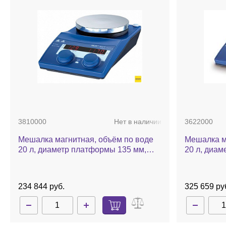
3810000
Нет в наличии
3622000
Мешалка магнитная, объём по воде
Мешалка м
20 л, диаметр платформы 135 мм,
20 л, диам
нагрев до 310 °С, 1500 об/мин, RCT
нагрев до 
basic
basic
234 844 руб.
325 659 ру