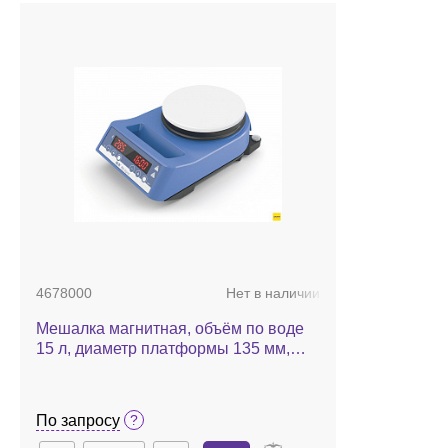
4678000
Нет в наличии
Мешалка магнитная, объём по воде
15 л, диаметр платформы 135 мм,
нагрев до 320 °С, 2000 об/мин, RH
digital white
По запросу