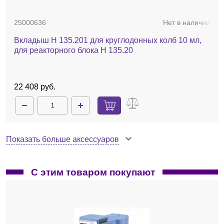
Комплект поставки
: магнитная мешалка
RH digital
white
, прозрачный защитный кожух
H 103 Cover for RH
25000636
Нет в наличии
digital
, защитная ручка
H 102.1 Protection handle
,
отвертка (используется для предохранительной цепи),
Вкладыш H 135.201 для круглодонных колб 10 мл,
универсальный месильный стержень
Ikaflon 20 Set
,
для реакторного блока H 135.20
I
kaflon 30 Set
,
Ikaflon 40 Set
.
22 408 руб.
Показать больше аксессуаров
С этим товаром покупают