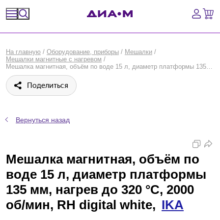
Спецпредложения
На главную
/
Оборудование, приборы
/
Мешалки
/
Мешалки магнитные с нагревом
/
Оборудование, приборы
Мешалка магнитная, объём по воде 15 л, диаметр платформы 135 мм, нагрев до 320 °С, 2000 об/мин, RH digital white, IKA
Поделиться
Расходные материалы, пластик, стекло
Химические реактивы, препараты, наборы
Вернуться назад
Предметный указатель
Мешалка магнитная, объём по
Библиотека
воде 15 л, диаметр платформы
Войти
135 мм, нагрев до 320 °С, 2000
об/мин, RH digital white,
IKA
Сравнение