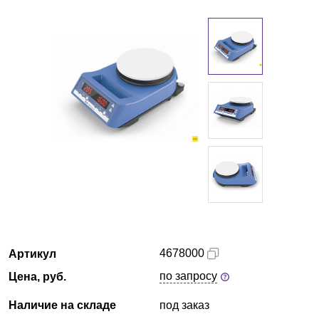
Казань
О компании
Новости
Блог
Производители
Партнеры
Технический сервис
4678000
Артикул
Доставка и оплата
по запросу
Цена, руб.
Контакты
Наличие на складе
под заказ