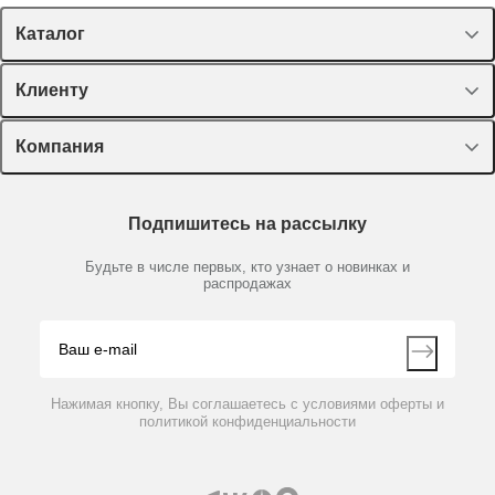
Каталог
Спецпредложения
Клиенту
Оборудование, приборы
Лекторий Диаэм
Компания
Пластик, стекло, принадлежности
3378100
Нет в наличии
Доставка и оплата
Химические реактивы, препараты, наборы
О компании
Термометр электронный, -50…+450 °С, ±0,01 К, pH
Технический сервис
Предметный указатель
Подпишитесь на рассылку
измерение, LCD дисплей, ETS-D6
Новости
Мобильное приложение
Библиотека
Партнеры
Будьте в числе первых, кто узнает о новинках и
Производители
распродажах
Блог
96 646 руб.
Видео
Контакты
Вопрос-ответ
Нажимая кнопку, Вы соглашаетесь с условиями оферты и
политикой конфиденциальности