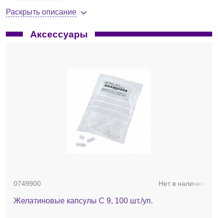
сосуд для разложения, стандартный
С 7012
,
Раскрыть описание
устойчивый к галогенам;
возможность работать с сосудами, устойчивыми
Аксессуары
к галогенам и сере;
возможность подключения к управляющему
модулю до 8 различных сосудов для разложения
по кольцевой схеме;
аттестован согласно ISO 1928;
возможность работы через ПО
CalWin C 5040
;
возможность использования сосуда для
разложения с одноразовым тиглем;
потребляемая мощность, Вт — 260;
габариты, мм — 310x395x490;
вес, кг — 43.
Комплект поставки:
камера
C 7000
, сосуд для
разложения
C 7012
, система охлаждения
C 7002
,
кислородная установка
C 48
, расходные материалы для
установки и калибровки.
0749900
Нет в наличии
Желатиновые капсулы C 9, 100 шт./уп.