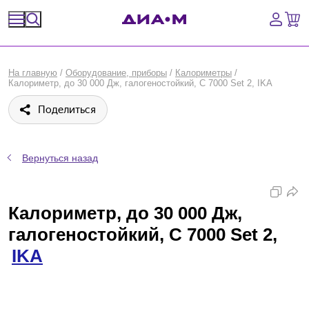
Спецпредложения
На главную
/
Оборудование, приборы
/
Калориметры
/
Калориметр, до 30 000 Дж, галогеностойкий, C 7000 Set 2, IKA
Оборудование, приборы
Поделиться
Расходные материалы, пластик, стекло
Химические реактивы, препараты, наборы
Вернуться назад
Предметный указатель
Калориметр, до 30 000 Дж,
Библиотека
галогеностойкий, C 7000 Set 2,
IKA
Войти
Сравнение