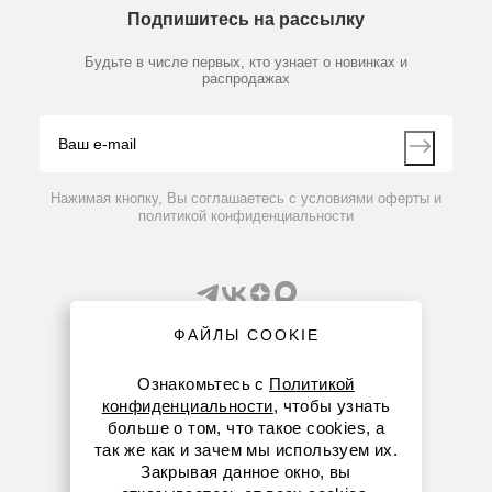
Технический сервис
Предметный указатель
Подпишитесь на рассылку
Новости
Мобильное приложение
Библиотека
0750600
Нет в наличии
Партнеры
Будьте в числе первых, кто узнает о новинках и
Производители
Бензойная кислота C 43, NIST 39i, 30 г
распродажах
Блог
Видео
Контакты
Вопрос-ответ
По запросу
Нажимая кнопку, Вы соглашаетесь с условиями оферты и
политикой конфиденциальности
ФАЙЛЫ COOKIE
Ознакомьтесь с
Политикой
конфиденциальности
, чтобы узнать
8 (800) 234-05-08
больше о том, что такое cookies, а
так же как и зачем мы используем их.
+7 (843) 210-20-80
Закрывая данное окно, вы