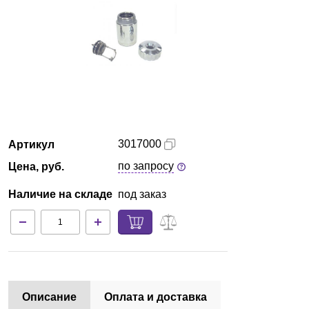
Казань
О компании
Новости
Блог
3017000
Артикул
Производители
по запросу
Цена, руб.
Партнеры
Наличие на складе
под заказ
Технический сервис
Доставка и оплата
Контакты
Описание
Оплата и доставка