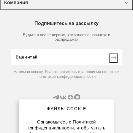
Лекторий Диаэм
Компания
Пластик, стекло, принадлежности
Доставка и оплата
Химические реактивы, препараты, наборы
О компании
Технический сервис
Предметный указатель
Подпишитесь на рассылку
Новости
Мобильное приложение
Библиотека
Партнеры
Будьте в числе первых, кто узнает о новинках и
Производители
распродажах
Блог
Видео
Контакты
Вопрос-ответ
Нажимая кнопку, Вы соглашаетесь с условиями оферты и
политикой конфиденциальности
ФАЙЛЫ COOKIE
Ознакомьтесь с
Политикой
конфиденциальности
, чтобы узнать
8 (800) 234-05-08