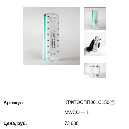
Казань
О компании
Новости
Блог
Производители
Партнеры
Технический сервис
КТФПЭСПП001С150
Артикул
Доставка и оплата
MWCO — 1
Контакты
Цена, руб.
73 688