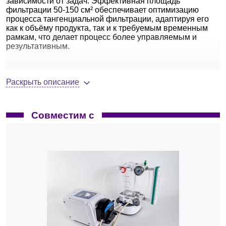
зависимости от задач. Эффективная площадь
фильтрации 50-150 см² обеспечивает оптимизацию
процесса тангенциальной фильтрации, адаптируя его
как к объёму продукта, так и к требуемым временным
рамкам, что делает процесс более управляемым и
результативным.
Ключевые особенности
Раскрыть описание
Ультрафильтрационная полиэфирсульфоновая
(ПЭС) мембрана на полипропиленовой подложке
(ПП).
Совместим с
Низкая адсорбция — высокая
извлекаемость целевого продукта и
производительность.
Широкий диапазон рабочих условий: pH
1-14, температура до 50 °C.
Устойчивость к химическим средствам
мойки и дезинфекции.
Фильтрационный пакет.
Уникальная конструкция позволяет
использовать мембраны с площадью 50-