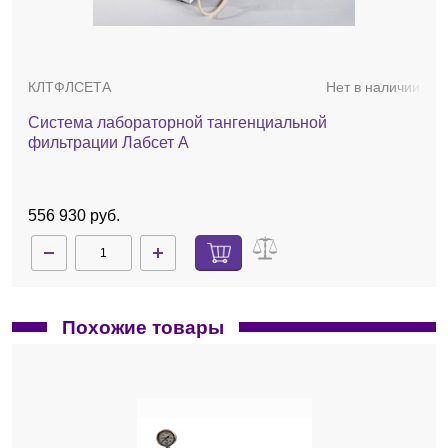
150 см² без изменения геометрии корпуса
картриджа.
Длина турбулизирующего канала
позволяет провести предварительное
КЛТФЛСЕТА
Нет в наличии
масштабирование процесса фильтрации
для полноразмерных кассетных модулях,
Система лабораторной тангенциальной
сохраняя схожие гидродинамические
фильтрации Лабсет А
условия.
Конструкция картриджа обеспечивает
минимальный мёртвый объём.
556 930 руб.
2 мл — для картриджей 50 см².
4 мл — для картриджей 100 см².
6 мл — для картриджей 150 см².
Два вида турбулизирующих сеток.
Сетка типа А (плотная): рекомендуется
Похожие товары
для растворов с вязкостью менее 3 сП.
Обеспечивает высокий перепад давления
и стабильный поток фильтрата.
Сетка типа С (крупная): подходит для
растворов с вязкостью более 3 сП.
Позволяет поддерживать высокую