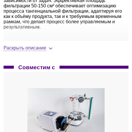
зависимости от задач. Эффективная площадь
фильтрации 50-150 см² обеспечивает оптимизацию
процесса тангенциальной фильтрации, адаптируя его
как к объёму продукта, так и к требуемым временным
рамкам, что делает процесс более управляемым и
результативным.
Ключевые особенности
Раскрыть описание
Ультрафильтрационная полиэфирсульфоновая
(ПЭС) мембрана на полипропиленовой подложке
(ПП).
Совместим с
Низкая адсорбция — высокая
извлекаемость целевого продукта и
производительность.
Широкий диапазон рабочих условий: pH
1-14, температура до 50 °C.
Устойчивость к химическим средствам
мойки и дезинфекции.
Фильтрационный пакет.
Уникальная конструкция позволяет
использовать мембраны с площадью 50-