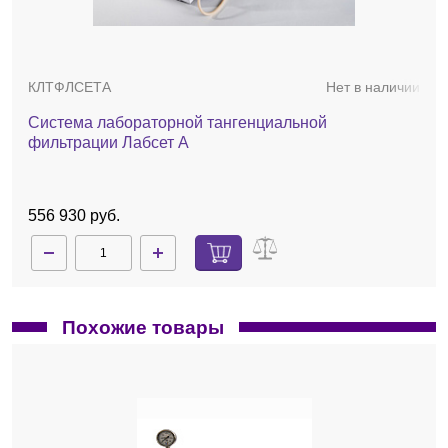
150 см² без изменения геометрии корпуса
картриджа.
Длина турбулизирующего канала
позволяет провести предварительное
КЛТФЛСЕТА
Нет в наличии
масштабирование процесса фильтрации
для полноразмерных кассетных модулях,
Система лабораторной тангенциальной
сохраняя схожие гидродинамические
фильтрации Лабсет А
условия.
Конструкция картриджа обеспечивает
минимальный мёртвый объём.
556 930 руб.
2 мл — для картриджей 50 см².
4 мл — для картриджей 100 см².
6 мл — для картриджей 150 см².
Два вида турбулизирующих сеток.
Сетка типа А (плотная): рекомендуется
Похожие товары
для растворов с вязкостью менее 3 сП.
Обеспечивает высокий перепад давления
и стабильный поток фильтрата.
Сетка типа С (крупная): подходит для
растворов с вязкостью более 3 сП.
Позволяет поддерживать высокую