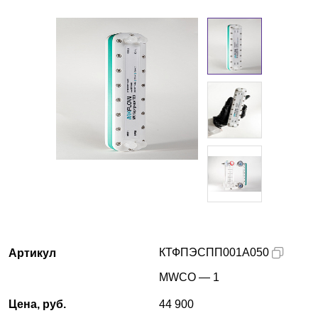
Казань
О компании
Новости
Блог
Производители
Партнеры
Технический сервис
КТФПЭСПП001А050
Артикул
Доставка и оплата
MWCO — 1
Контакты
Цена, руб.
44 900