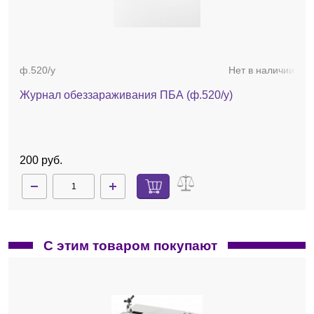
габариты, Ш×Г×В, мм — 1900×2600×1918;
вес нетто, модель
ED
/
FD
, кг — - / 2400.
Программное обеспечение
В стандартном ПО (в комплекте поставки) предлагается
ф.520/у
Нет в наличии
до 20 программ:
Журнал обеззараживания ПБА (ф.520/у)
программа подогрева (134 °C/1 мин);
cтандартные, валидируемые программы:
программа подогрева — 134 °C/4 мин;
неупакованные инструменты — 134
200 руб.
°C/4 мин;
упакованные материалы — 134 °C/7
мин;
упакованные материалы с
интенсивным досушиванием — 134 °C/7
мин;
С этим товаром покупают
упакованные изделия из стекла, резины
и пластмасс — 121 °C/20 мин.
стандартные тест-программы для текущего
контроля:
тест вакуума — тест