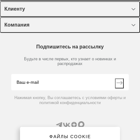
Спецпредложения
Клиенту
Оборудование, приборы
Лекторий Диаэм
Компания
Пластик, стекло, принадлежности
Доставка и оплата
Химические реактивы, препараты, наборы
О компании
Технический сервис
Предметный указатель
Подпишитесь на рассылку
Новости
Мобильное приложение
Библиотека
Партнеры
Будьте в числе первых, кто узнает о новинках и
Производители
распродажах
Блог
Видео
Контакты
Вопрос-ответ
Нажимая кнопку, Вы соглашаетесь с условиями оферты и
политикой конфиденциальности
ФАЙЛЫ COOKIE