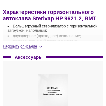
Характеристики горизонтального
автоклава Sterivap HP 9621-2, BMT
Большегрузный стерилизатор с горизонтальной
загрузкой, напольный;
двухдверное (проходное) исполнение;
программируемый (включая систему
считывания чиповых карт, позволяющую работать
Раскрыть описание
с неограниченным числом программ);
фракционированная многократная
Аксессуары
принудительная откачка воздуха при помощи
вакуум-насоса; подача пара может быть
осуществлена из централизованного источника
(
FD
), также возможно использование встроенного
источника пара (
ED
);
цветной сенсорный дисплей;
диапазон температур, °C — 105-34;
объем камеры, л — 1490;
размер камеры, Ш×Г×В, мм — 650×2300×1000;
мощность
FD
/
ED
, кВт — 5 / -;