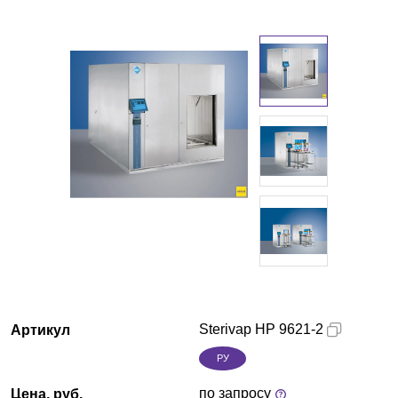
Казань
О компании
Новости
Блог
Производители
Партнеры
Технический сервис
Sterivap HP 9621-2
Артикул
Доставка и оплата
РУ
Контакты
по запросу
Цена, руб.