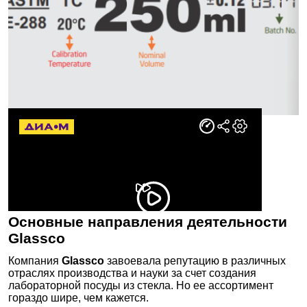
Фильтрация ультра, микро, фильтродержатели,
насадки, системы
Фильтродержатели для фильтрации жидкостей и
газов
Фильтродержатели для фильтрации жидкостей и
газов/ аксессуары
Флаконы культуральные
Холодильники химические (дефлегматоры)
ХПК, БПК определение бутыли, склянки
Хроматография: расходные материалы
Хроматография тонкослойная (ТСХ / ВЭТСХ):
расходные материалы
Цилиндры мерные
Основные направления деятельности
Цилиндры мерные/ аксессуары
Glassco
Чаши выпарительные, кристаллизационные
Компания
Glassco
завоевала репутацию в различных
Чашки Петри, культуральные
отраслях производства и науки за счет создания
лабораторной посуды из стекла. Но ее ассортимент
Чашки Петри
гораздо шире, чем кажется.