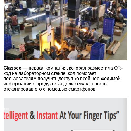
Парафилмы, диспенсеры для Парафилма, крышки
силиконовые
Петли, иглы микробиологические
Пикнометры
Пинцеты, щипцы
Пипетки Киппа
Пипетки мерные, серологические, аспирационные,
пипетки Пастера (для переноса), пипетки Мора
(аликвотные, волюметрические)
Покрытия для защиты рабочей поверхности
Glassco
—
первая компания, которая разместила QR-
код на лабораторном стекле, код помогает
Прихватки и подставки для горячих предметов
пользователям получить доступ ко всей необходимой
информации о продукте за доли секунд, просто
Пробирки
отсканировав его с помощью смартфонов.
Пробирки для хранения и транспортировки культур
(флаконы Маккартни)
Пробирки до 600 мл
Пробирки до 600 мл/ аксессуары
Пробирки и бутыли для центрифугирования
Пробирки культуральные
Пробирки культуральные/ аксессуары