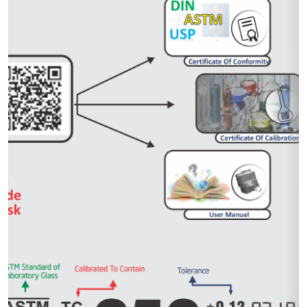
Пробки, крышки
Пробки, крышки для пробирок, колб, стаканов
Промывалки
Сосуды для тестера растворения таблеток
Стаканы, кружки, мензурки
Стекла предметные, покровные, часовые хранение,
окрашивание, перенос
Стекла предметные, покровные
Стекла предметные: хранение, окрашивание,
перенос
Стекла часовые
Столики подъемные
Ступки ручные, песты
Тарелочки, чашечки, стаканчики для взвешивания,
бюксы
Тигли, тигли Гуча, лодочки для сжигания, зольности
Тигли, тигли Гуча, лодочки для сжигания, зольности/
аксессуары
Треноги, треугольники, сетки