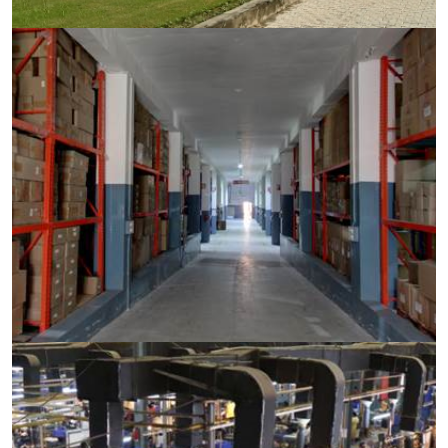
Колбы для определения йодного числа
Колбы испарительные
Колбы качалочные, культуральные, Эрленмейера,
Фернбаха, Томсона
Колбы круглодонные
Колбы круглые плоскодонные
Колбы Кьельдаля
Колбы мерные
Колбы мерные/ аксессуары
Колбы Энглера
Колонки хроматографические стеклянные
Колонки хроматографические стеклянные/
аксессуары
Краны химические
Ловушки химические, ловушки (бутыли) Вульфа
Муфты, переходники (адаптеры), соединительные
элементы
Ножницы, ножи, наборы для диссекции,
хирургический инструментарий
Палочки стеклянные, пластиковые