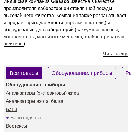
Индийская компания
Glassco
известна в качестве
производителя лабораторной стеклянной посуды
высочайшего качества. Компания также разрабатывает
и продает принадлежности (
горелки
,
шпатели,
) и
оборудование для лабораторий (
вакуумные насосы
,
дистилляторы
,
магнитные мешалки
,
колбонагреватели
,
шейкеры
).
Читать еще
Все товары
Оборудование, приборы
Ра
Оборудование, приборы
Анализаторы (экстракторы) жира
Анализаторы азота, белка
Бани
Бани водяные
Вортексы