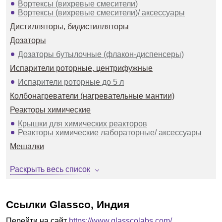
Вортексы (вихревые смесители)
Вортексы (вихревые смесители)/ аксессуары
Дистилляторы, бидистилляторы
Дозаторы
Дозаторы бутылочные (флакон-диспенсеры)
Испарители роторные, центрифужные
Испарители роторные до 5 л
Колбонагреватели (нагревательные мантии)
Реакторы химические
Крышки для химических реакторов
Реакторы химические лабораторные/ аксессуары
Мешалки
Мешалки верхнеприводные до 100 л
Раскрыть весь список
Мешалки магнитные без нагрева
Мешалки магнитные промышленные до 300 л
Мешалки магнитные с нагревом
Насосы (дозаторы) пипеточные электрические
Ссылки Glassco, Индия
Насосы, насосы-дозаторы
Перейти на сайт
https://www.glasscolabs.com/