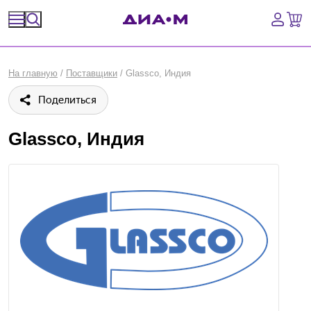
Спецпредложения
На главную
/
Поставщики
/
Glassco, Индия
Оборудование, приборы
Поделиться
Расходные материалы, пластик, стекло
Glassco, Индия
Химические реактивы, препараты, наборы
Предметный указатель
Библиотека
Войти
Сравнение