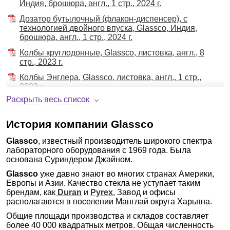
Шейкеры орбитальные (качалки)
Индия, брошюра, англ., 1 стр., 2024 г.
Шейкеры орбитальные (качалки)/ аксессуары
Дозатор бутылочный (флакон-диспенсер), с
Экстракторы
технологией двойного впуска, Glassco, Индия,
брошюра, англ., 1 стр., 2024 г.
Экстракция твердофазная (под давлением,
вакуумная)
Колбы круглодонные, Glassco, листовка, англ., 8
стр., 2023 г.
Расходные материалы, пластик, стекло
Аллонжи, изгибы
Колбы Энглера, Glassco, листовка, англ., 1 стр.,
2023 г.
Банки, бутыли (тара)
Раскрыть весь список
Колонки хроматографические стеклянные,
Бутыли, склянки, канистры, фляги
Glassco, листовка, англ., 5 стр., 2023 г.
Бутыли для подвижной фазы ВЭЖХ
История компании Glassco
Мерная лабораторная посуда класса А, Glassco,
Бутыли для подвижной фазы ВЭЖХ/ аксессуары
брошюра, русс., 4 стр., 2023 г.
Бутыли для хранения реактивов
Glassco
, известный производитель широкого спектра
Бутыли для хранения реактивов/ аксессуары
лабораторного оборудования с 1969 года. Была
Мерная лабораторная посуда класса А, Glassco,
Бутыли, склянки для промывания газов
основана Суриндером Джайном.
брошюра, русс., 4 стр., 2024 г.
Бутыли, склянки для промывания газов/ аксессуары
Glassco
уже давно знают во многих странах Америки,
Насос вакуумный SS 316, Glassco, брошюра,
Бутыли-аспираторы (склянки-аспираторы)
Европы и Азии. Качество стекла не уступает таким
англ., 1 стр, 2023 г.
брендам, как
Duran
и
Pyrex
.
Завод и офисы
Бюретки
Общелабораторная посуда: бутыли, банки,
располагаются в поселении Манглай округа Харьяна.
Бюретки/ аксессуары
стаканы, колбы, воронки, Glassco, Индия,
Общие площади производства и складов составляет
листовка, русс. 4 стр., 2023 г.
Виалы, септы, вставки
более 40 000 квадратных метров. Общая численность