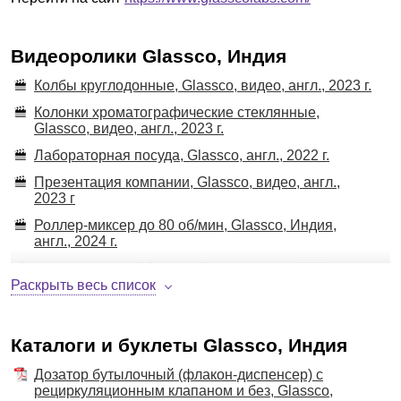
Насосы вакуумные, вакуумно-нагнетательные
Пипетки автоматические
Видеоролики Glassco, Индия
Пипетки автоматические многоканальные
Пипетки автоматические одноканальные
Колбы круглодонные, Glassco, видео, англ., 2023 г.
механические и электронные
Колонки хроматографические стеклянные,
Плитки нагревательные
Glassco, видео, англ., 2023 г.
Роллеры, роллеры-инкубаторы
Лабораторная посуда, Glassco, англ., 2022 г.
Системы предварительной очистки воды
Презентация компании, Glassco, видео, англ.,
Тестеры определения параметров почвы:
2023 г
электропроводность, рН, NPK
Роллер-миксер до 80 об/мин, Glassco, Индия,
ХПК, БПК определение
англ., 2024 г.
Хроматография
Сканирование QR кода, Glassco, англ., 2023 г.
Раскрыть весь список
Хроматографы жидкостные высокого давления
(ВЭЖХ) аналитические
Центрифуги
Каталоги и буклеты Glassco, Индия
Центрифуги "микро" (до 48x1,5 мл)
Дозатор бутылочный (флакон-диспенсер) с
Шейкеры
рециркуляционным клапаном и без, Glassco,