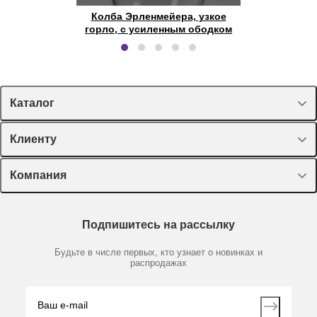
Колба Эрленмейера, узкое
Мешалка магн
горло, с усиленным ободком
4
Каталог
Спецпредложения
Клиенту
Оборудование, приборы
Лекторий Диаэм
Компания
Пластик, стекло, принадлежности
Доставка и оплата
Химические реактивы, препараты, наборы
О компании
Технический сервис
Предметный указатель
Подпишитесь на рассылку
Новости
Мобильное приложение
Библиотека
Партнеры
Будьте в числе первых, кто узнает о новинках и
Производители
распродажах
Блог
Видео
Контакты