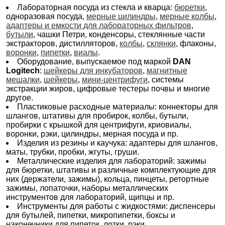
Шланги, трубки, магистрали
Лабораторная посуда из стекла и кварца:
бюретки
,
одноразовая посуда,
мерные цилиндры
,
мерные колбы
,
Шланги (трубки, магистрали) для жидкостей и газов
адаптеры и емкости для лабораторных фильтров
,
Шпатели, ложки, совки
бутыли
, чашки Петри, конденсоры, стеклянные части
экстракторов, дистилляторов,
колбы
,
склянки
, флаконы,
Штативы
воронки
,
пипетки
,
виалы
.
Штативы для виал хроматографических
Оборудование, выпускаемое под маркой
DAN
Штативы для пробирок
Logitech
:
шейкеры для инкубаторов
,
магнитные
Штативы для пробирок типа Эппендорф
мешалки
,
шейкеры
,
мини-центрифуги
, системы
Штативы для стеклянных / пластиковых пипеток
экстракции жиров, цифровые тестеры почвы и многие
Штативы для чашек Петри
другое.
Штативы химические (лабораторные стойки),
Пластиковые расходные материалы: коннекторы для
кольца, зажимы, узлы, лапки
шлангов, штативы для пробирок, колбы, бутыли,
пробирки с крышкой для центрифуги, криовиалы,
Эксикаторы (десикаторы)
воронки, рэки, цилиндры, мерная посуда и пр.
Экстракторы (экстрактор по Сокслету, экстрактор по
Изделия из резины и каучука: адаптеры для шлангов,
Твиссельману)
маты, трубки, пробки, жгуты, груши.
Металлические изделия для лабораторий: зажимы
Экстракторы (экстрактор по Сокслету, экстрактор по
для бюретки, штативы и различные комплектующие для
Твиссельману)/ аксессуары
них (держатели, зажимы), кольца, пинцеты, ретортные
зажимы, лопаточки, наборы металлических
инструментов для лабораторий, щипцы и пр.
Инструменты для работы с жидкостями: диспенсеры
для бутылей, пипетки, микропипетки, боксы и
наконечники для пипеток, лотки, рэки.