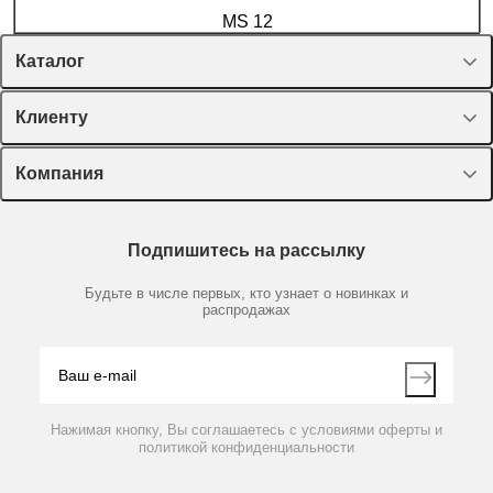
MS 12
Каталог
Спецпредложения
Клиенту
Оборудование, приборы
Лекторий Диаэм
Компания
Пластик, стекло, принадлежности
Доставка и оплата
Химические реактивы, препараты, наборы
О компании
Технический сервис
Предметный указатель
Подпишитесь на рассылку
Новости
Мобильное приложение
Библиотека
Партнеры
Будьте в числе первых, кто узнает о новинках и
Производители
распродажах
Блог
Видео
Контакты
Вопрос-ответ
Нажимая кнопку, Вы соглашаетесь с условиями оферты и
политикой конфиденциальности