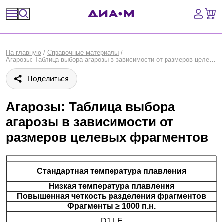
Спецпредложения
На главную
/
Справочные материалы
/
Агарозы: Таблица выбора агарозы в зависимости от размеров целевых фрагментов
Оборудование, приборы
Поделиться
Расходные материалы, пластик, стекло
Агарозы: Таблица выбора
Химические реактивы, препараты, наборы
агарозы в зависимости от
размеров целевых фрагментов
Предметный указатель
Библиотека
Стандартная температура плавления
Низкая температура плавления
Войти
Повышенная четкость разделения фрагментов
Фрагменты ≥ 1000 п.н.
Сравнение
D1 LE