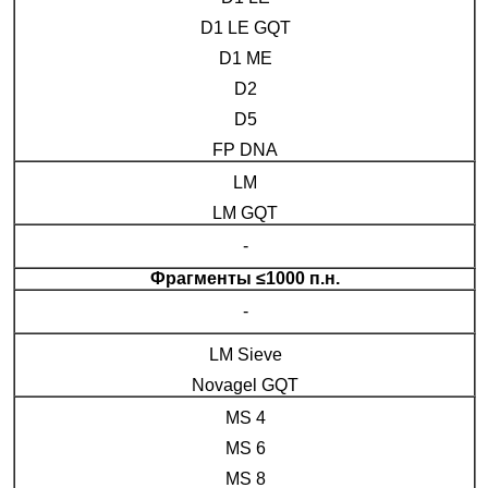
Казань
D1 LE GQT
D1 ME
D2
О компании
D5
Новости
FP DNA
LM
Блог
LM GQT
-
Производители
Фрагменты ≤1000 п.н.
Партнеры
-
LM Sieve
Технический сервис
Novagel GQT
Доставка и оплата
MS 4
MS 6
Контакты
MS 8