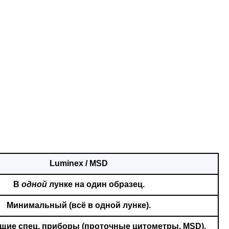
Luminex / MSD
В
одной
лунке на один образец.
Минимальный (всё в одной лунке).
щие спец. приборы (проточные цитометры, MSD).