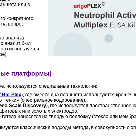
ланшета или в
го конкретного
 на вопрос
го анализа
но аналит был
того используется
ое).
вные платформы)
ке, используются специальные технологии:
/
Bio-Plex
), где вместо дна планшета используются кроше
ттенки» (спектральное кодирование).
eso Scale Discovery
), где используется пространственное 
афитовых или золотых электродов.
 антитела наносятся на твердую подложку (стекло или мембра
ьзуются классические подходы метода, в совокупности с 