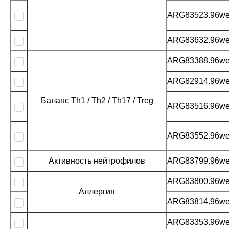
ARG83523.96we
ARG83632.96we
ARG83388.96we
ARG82914.96we
Баланс Th1 / Th2 / Th17 / Treg
ARG83516.96we
ARG83552.96we
Активность нейтрофилов
ARG83799.96we
ARG83800.96we
Аллергия
ARG83814.96we
ARG83353.96we