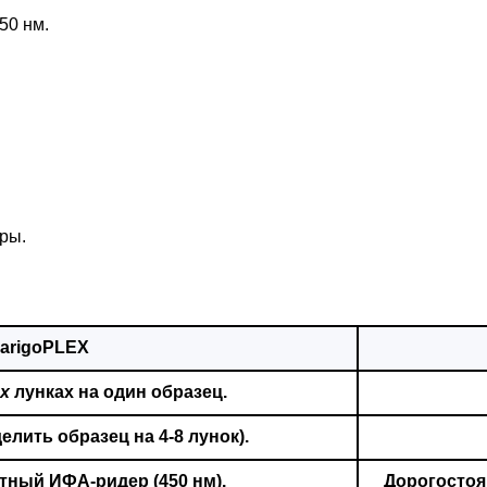
50 нм.
ры.
arigoPLEX
х
лунках на один образец.
лить образец на 4-8 лунок).
ртный ИФА-ридер
(450 нм).
Дорогостоя