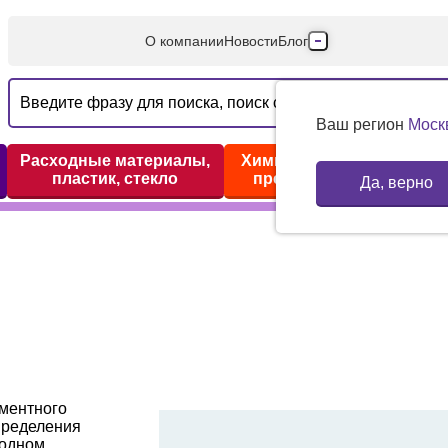
О компании
Новости
Блог
Производители
Партнеры
Ваш регион
Моск
Технический серв
Расходные материалы,
Химические реактивы,
пластик, стекло
препараты, наборы
Да, верно
Доставка и оплата
Контакты
ментного
пределения
 одном