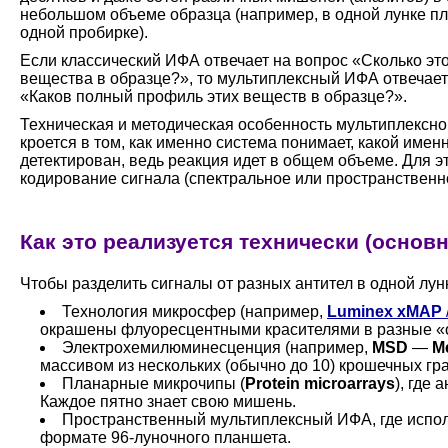
небольшом объеме образца (например, в одной лунке п
одной пробирке).
Если классический ИФА отвечает на вопрос «Сколько это
вещества в образце?», то мультиплексный ИФА отвечает
«Каков полный профиль этих веществ в образце?».
Техническая и методическая особенность мультиплексно
кроется в том, как именно система понимает, какой имен
детектирован, ведь реакция идет в общем объеме. Для э
кодирование сигнала (спектральное или пространственн
Как это реализуется технически (осно
Чтобы разделить сигналы от разных антител в одной лун
Технология микросфер (например,
Luminex xMAP
окрашены флуоресцентными красителями в разные «о
Электрохемилюминесценция (например,
MSD
—
M
массивом из нескольких (обычно до 10) крошечных гр
Планарные микрочипы (
Protein microarrays
), где
Каждое пятно знает свою мишень.
Пространственный мультиплексный ИФА, где испол
формате 96-луночного планшета.