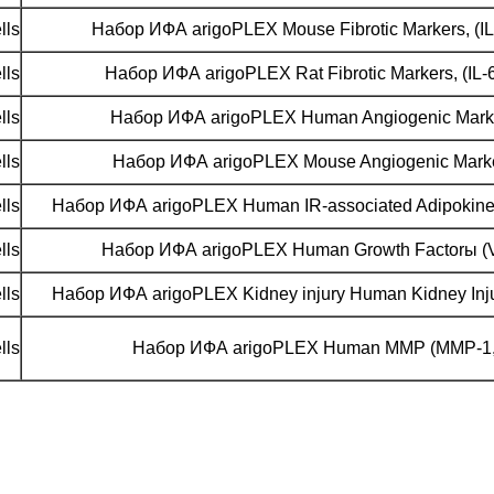
lls
Набор ИФА arigoPLEX Mouse Fibrotic Markers, (IL
lls
Набор ИФА arigoPLEX Rat Fibrotic Markers, (IL-
lls
Набор ИФА arigoPLEX Human Angiogenic Markers
lls
Набор ИФА arigoPLEX Mouse Angiogenic Markers
lls
Набор ИФА arigoPLEX Human IR-associated Adipokine (Adi
lls
Набор ИФА arigoPLEX Human Growth Factorы (VE
lls
Набор ИФА arigoPLEX Kidney injury Human Kidney Injury
lls
Набор ИФА arigoPLEX Human MMP (MMP-1, M