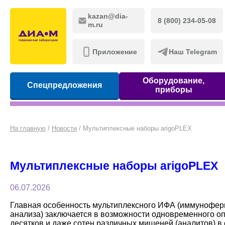
kazan@dia-
8 (800) 234-05-08
m.ru
Приложение
Наш Telegram
Оборудование,
Спецпредложения
приборы
На главную
/
Новости
/
Мультиплексные наборы arigoPLEX
Мультиплексные наборы arigoPLEX
06.07.2026
Главная особенность мультиплексного ИФА (иммунофер
анализа) заключается в возможности одновременного о
десятков и даже сотен различных мишеней (аналитов) в