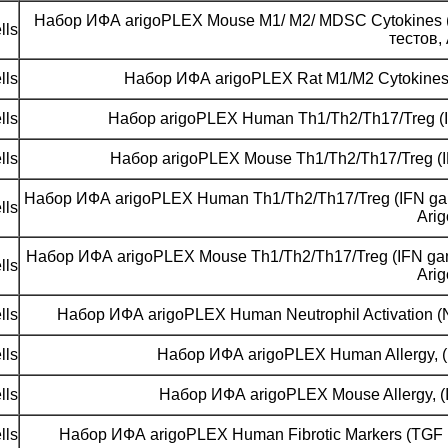
Набор ИФА arigoPLEX Mouse M1/ M2/ MDSC Cytokines (GM-C
lls
тестов, 
lls
Набор ИФА arigoPLEX Rat M1/M2 Cytokines (IL
lls
Набор arigoPLEX Human Th1/Th2/Th17/Treg (IFN
lls
Набор arigoPLEX Mouse Th1/Th2/Th17/Treg (IFN
Набор ИФА arigoPLEX Human Th1/Th2/Th17/Treg (IFN gamma, 
lls
Arig
Набор ИФА arigoPLEX Mouse Th1/Th2/Th17/Treg (IFN gamma, 
lls
Arig
lls
Набор ИФА arigoPLEX Human Neutrophil Activation (Neu
lls
Набор ИФА arigoPLEX Human Allergy, (IL-4
lls
Набор ИФА arigoPLEX Mouse Allergy, (IL-4
lls
Набор ИФА arigoPLEX Human Fibrotic Markers (TGF be