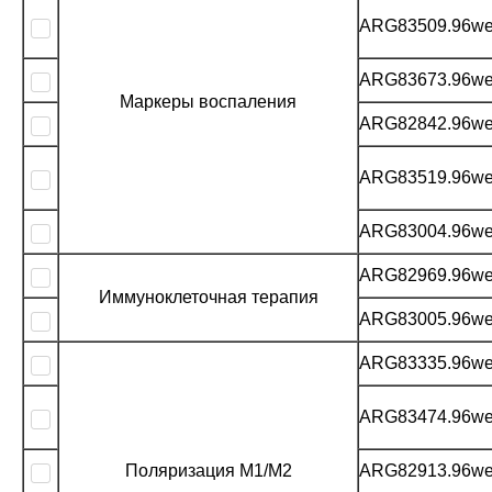
ARG83509.96we
ARG83673.96we
Маркеры воспаления
ARG82842.96we
ARG83519.96we
ARG83004.96we
ARG82969.96we
Иммуноклеточная терапия
ARG83005.96we
ARG83335.96we
ARG83474.96we
Поляризация M1/M2
ARG82913.96we