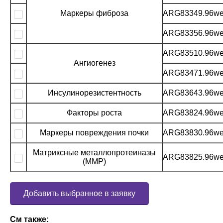
Маркеры фиброза
ARG83349.96we
ARG83356.96we
ARG83510.96we
Ангиогенез
ARG83471.96we
Инсулинорезистентность
ARG83643.96we
Факторы роста
ARG83824.96we
Маркеры повреждения почки
ARG83830.96we
Матриксные металлопротеиназы
ARG83825.96we
(MMP)
Добавить выбранное в заявку
См также: