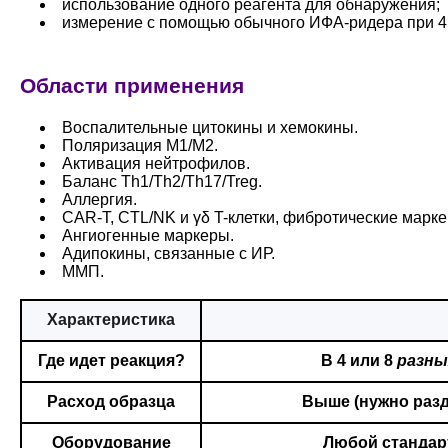
использование одного реагента для обнаружения;
измерение с помощью обычного ИФА-ридера при 4
Области применения
Воспалительные цитокины и хемокины.
Поляризация M1/M2.
Активация нейтрофилов.
Баланс Th1/Th2/Th17/Treg.
Аллергия.
CAR-T, CTL/NK и γδ T-клетки, фибротические марке
Ангиогенные маркеры.
Адипокины, связанные с ИР.
ММП.
Характеристика
Где идет реакция?
В 4 или 8
разны
Расход образца
Выше (нужно разде
Оборудование
Любой станда