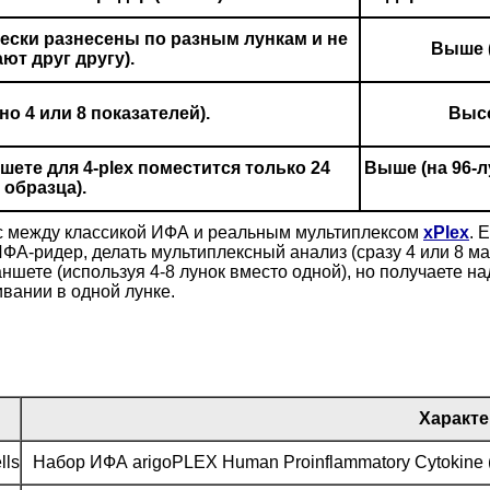
ески разнесены по разным лункам и не
Выше 
ют друг другу).
о 4 или 8 показателей).
Высо
шете для 4-plex поместится только 24
Выше (на 96-
образца).
 между классикой ИФА и реальным мультиплексом
xPlex
. 
А-ридер, делать мультиплексный анализ (сразу 4 или 8 ма
ншете (используя 4-8 лунок вместо одной), но получаете 
вании в одной лунке.
Характе
lls
Набор ИФА arigoPLEX Human Proinflammatory Cytokine (IL