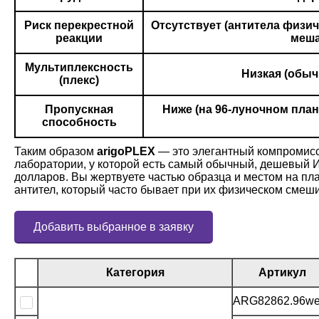
Риск перекрестной
Отсутствует
(антитела физич
реакции
меша
Мультиплексность
Низкая (обычн
(плекс)
Пропускная
Ниже (на 96-луночном план
способность
Таким образом
arigoPLEX
— это элегантный компромисс
лаборатории, у которой есть самый обычный, дешевый ИФ
долларов. Вы жертвуете частью образца и местом на пла
антител, который часто бывает при их физическом смеши
Добавить выбранное в заявку
Категория
Артикул
ARG82862.96we