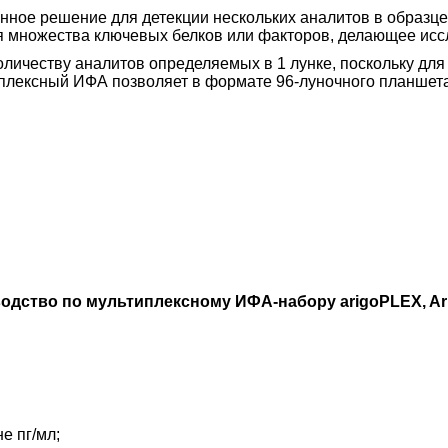
ное решение для детекции нескольких аналитов в образце
 множества ключевых белков или факторов, делающее ис
оличеству аналитов определяемых в 1 лунке, поскольку для
типлексный ИФА позволяет в формате 96-луночного планшета
одство по мультиплексному ИФА-набору arigoPLEX, Ar
е пг/мл;