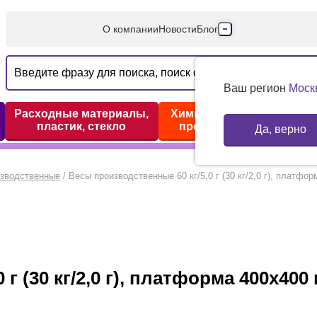
О компании
Новости
Блог
Производители
Партнеры
Ваш регион
Моск
Технический серв
Расходные материалы,
Химические реактивы,
пластик, стекло
препараты, наборы
Да, верно
Доставка и оплата
Контакты
изводственные
/
Весы производственные 60 кг/5,0 г (30 кг/2,0 г), плат
 г (30 кг/2,0 г), платформа 400х40