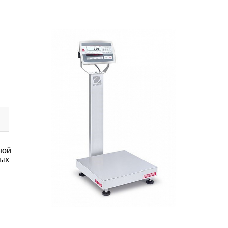
ной
ных