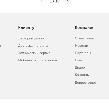
1
/
10
Клиенту
Компания
Лекторий Диаэм
О компании
ы
Доставка и оплата
Новости
Нет в наличии
12120798
Н
Технический сервис
Партнеры
я принтера Т4
Картридж для принтера S
Мобильное приложение
Блог
Видео
Контакты
По запросу
Вопрос-ответ