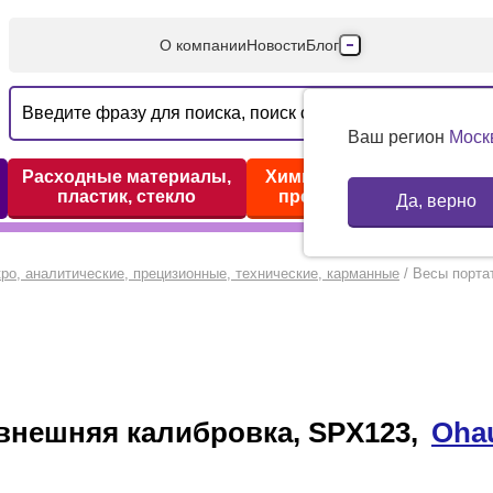
О компании
Новости
Блог
Производители
Партнеры
Ваш регион
Моск
Технический серв
Расходные материалы,
Химические реактивы,
пластик, стекло
препараты, наборы
Да, верно
Доставка и оплата
Контакты
ро, аналитические, прецизионные, технические, карманные
/
Весы портат
, внешняя калибровка, SPX123,
Oha