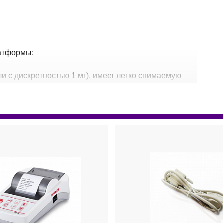
латформы;
и с дискретностью 1 мг), имеет легко снимаемую
ва, предотвращающего кражу;
2, USBхост, USB-интерфейс и Ethernet;
определения плотности и удельнго веса;
ть весы в определенной конфигурации;