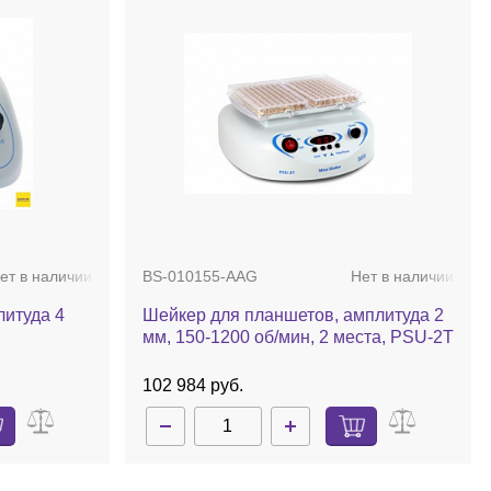
ет в наличии
30268986
Нет в наличии
а
Комплект интерфейса Ethernet
ет в наличии
BS-010155-AAG
Нет в наличии
26 465 руб.
литуда 4
Шейкер для планшетов, амплитуда 2
мм, 150-1200 об/мин, 2 места, PSU-2T
102 984 руб.