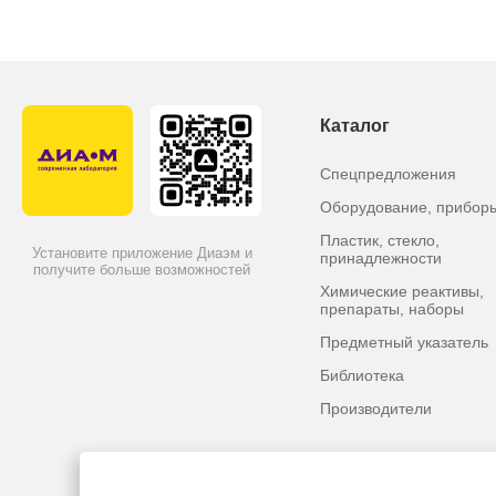
Каталог
Спецпредложения
Оборудование, прибор
30057588
Нет в наличии
30103961
Пластик, стекло,
Установите приложение Диаэм и
Принтер этикеток Т4
принадлежности
Бумага дл
получите больше возможностей
Химические реактивы,
препараты, наборы
Предметный указатель
По запросу
3 543 руб.
Библиотека
Производители