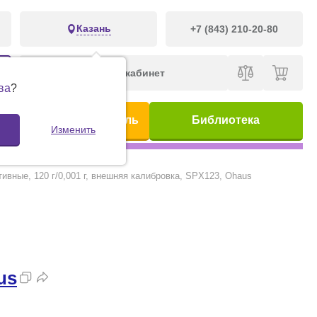
Казань
+7 (843) 210-20-80
Личный кабинет
ва
?
ис
Предметный указатель
Библиотека
Изменить
ивные, 120 г/0,001 г, внешняя калибровка, SPX123, Ohaus
us