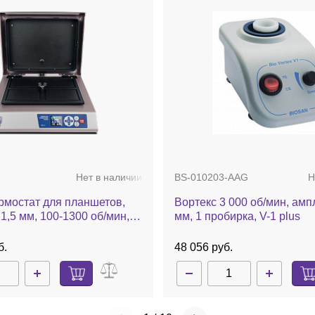
терфейса USB-хост, комплект USB-интерфейса,
и хранения (6 шт.), кожух для складирования и
ера Т4, принтер ударный, SF40A, кабель для принтера
 SF40 (2 рулона), комплект дополнительного
рузки сверху для определения плотности, футляр для
Нет в наличии
30268984
Н
интерфейса USB-хост
Комплект USB интерфейс
Нет в наличии
BS-010203-AAG
Н
.
17 229 руб.
рмостат для планшетов,
Вортекс 3 000 об/мин, амп
1,5 мм, 100-1300 об/мин, 4
мм, 1 пробирка, V-1 plus
комнатной +3 до 60°C,
емая крышка, ST-3L
б.
48 056 руб.