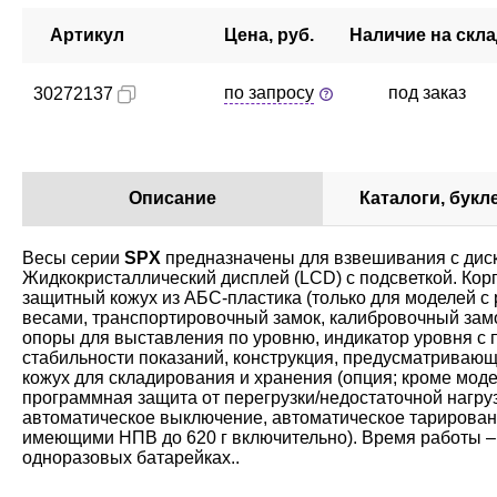
Артикул
Цена, руб.
Наличие на скл
по запросу
под заказ
30272137
Описание
Каталоги, букл
Весы серии
SPX
предназначены для взвешивания с дискр
Жидкокристаллический дисплей (LCD) с подсветкой. Кор
защитный кожух из АБС-пластика (только для моделей с
весами, транспортировочный замок, калибровочный замо
опоры для выставления по уровню, индикатор уровня с 
стабильности показаний, конструкция, предусматриваю
кожух для складирования и хранения (опция; кроме моде
программная защита от перегрузки/недостаточной нагруз
автоматическое выключение, автоматическое тарирован
имеющими НПВ до 620 г включительно). Время работы – 8
одноразовых батарейках..