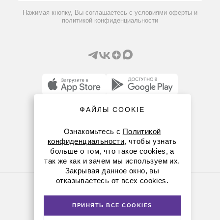
Вопрос-ответ
Нажимая кнопку, Вы соглашаетесь с условиями оферты и
политикой конфиденциальности
ФАЙЛЫ COOKIE
8 (800) 234-05-08
+7 (843) 210-20-80
Ознакомьтесь с
Политикой
конфиденциальности
, чтобы узнать
kazan@dia-m.ru
больше о том, что такое cookies, а
так же как и зачем мы используем их.
420111 ул. Профсоюзная, д.40-42, пом. № 8
Закрывая данное окно, вы
отказываетесь от всех cookies.
Политика конфиденциальности
© Диаэм, 1988 — 2026. Все права защищены
Версия для печати
ПРИНЯТЬ ВСЕ COOKIES