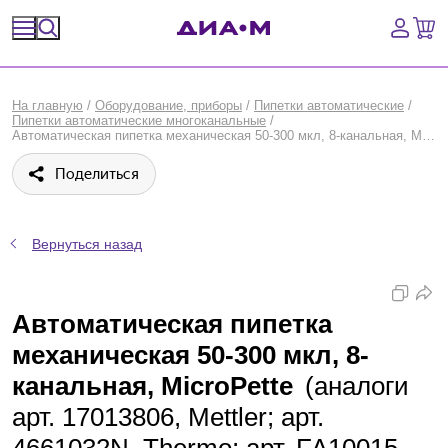
Спецпредложения
На главную
/
Оборудование, приборы
/
Пипетки автоматические
/
Пипетки автоматические многоканальные
/
Оборудование, приборы
Автоматическая пипетка механическая 50-300 мкл, 8-канальная, MicroPette, DLab, Китай
Поделиться
Расходные материалы, пластик, стекло
Химические реактивы, препараты, наборы
Вернуться назад
Предметный указатель
Автоматическая пипетка
Библиотека
механическая 50-300 мкл, 8-
Войти
канальная, MicroPette
(аналоги
арт. 17013806, Mettler; арт.
Сравнение