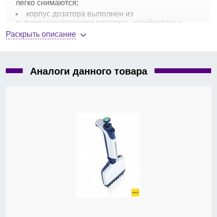
легко снимаются;
корпус дозатора выполнен из
высококачественного пластика, устойчивого к
химически активным средам;
Раскрыть описание
откалиброван в соответствии с ISO 8655;
в комплект каждого дозатора входит
индивидуальными сертификат о поверке.
Аналоги данного товара
Характеристики 8-канальной
автоматической механической
пипетки 50-300 мкл MicroPette,
DLAB, Китай
Объем, мкл — 50–300;
количество каналов — 8;
точность, мкл — при 50 мкл ±0,75 / при 300 мкл
±2,1;
воспроизводимость, мкл — при 50 мкл ±0,4 / при
300 мкл ±0,75;
шаг, мкл — 5;