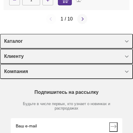
1
/
10
Каталог
Спецпредложения
Клиенту
Оборудование, приборы
Лекторий Диаэм
Компания
Пластик, стекло, принадлежности
Доставка и оплата
Химические реактивы, препараты, наборы
О компании
Технический сервис
Предметный указатель
Подпишитесь на рассылку
Новости
Мобильное приложение
Библиотека
Партнеры
Будьте в числе первых, кто узнает о новинках и
Производители
распродажах
Блог
Видео
Контакты