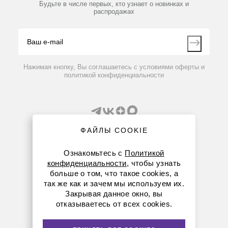
Партнеры
Будьте в числе первых, кто узнает о новинках и
Производители
распродажах
Блог
Видео
Контакты
Вопрос-ответ
Нажимая кнопку, Вы соглашаетесь с условиями оферты и
политикой конфиденциальности
ФАЙЛЫ COOKIE
Ознакомьтесь с
Политикой
конфиденциальности
, чтобы узнать
8 (800) 234-05-08
больше о том, что такое cookies, а
так же как и зачем мы используем их.
+7 (843) 210-20-80
Закрывая данное окно, вы
отказываетесь от всех cookies.
kazan@dia-m.ru
420111 ул. Профсоюзная, д.40-42, пом. № 8