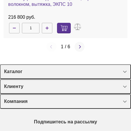
волокном, вытяжка, ЭКПС 10
216 800 руб.
1
/
6
Каталог
Спецпредложения
Клиенту
Оборудование, приборы
Лекторий Диаэм
Компания
Пластик, стекло, принадлежности
Доставка и оплата
Химические реактивы, препараты, наборы
О компании
Технический сервис
Предметный указатель
Подпишитесь на рассылку
Новости
Мобильное приложение
Библиотека