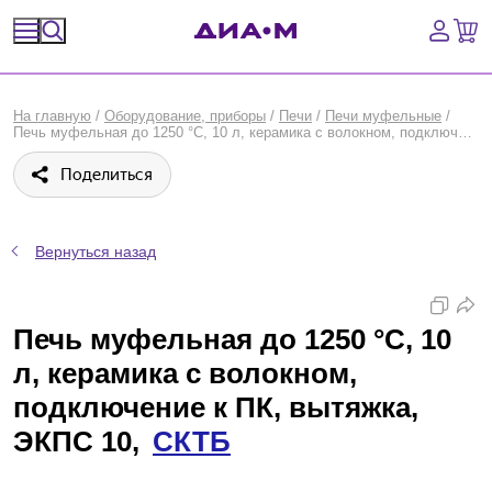
Спецпредложения
На главную
/
Оборудование, приборы
/
Печи
/
Печи муфельные
/
Печь муфельная до 1250 °С, 10 л, керамика с волокном, подключение к ПК, вытяжка, ЭКПС 10, СКТБ
Оборудование, приборы
Поделиться
Расходные материалы, пластик, стекло
Химические реактивы, препараты, наборы
Вернуться назад
Предметный указатель
Печь муфельная до 1250 °С, 10
Библиотека
л, керамика с волокном,
подключение к ПК, вытяжка,
Войти
ЭКПС 10,
СКТБ
Сравнение