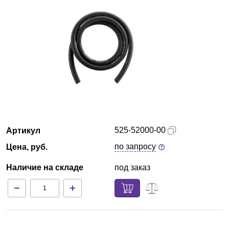
Казань
О компании
Новости
Блог
Производители
525-52000-00
Артикул
Партнеры
по запросу
Цена, руб.
Наличие на складе
под заказ
Технический сервис
Доставка и оплата
Контакты