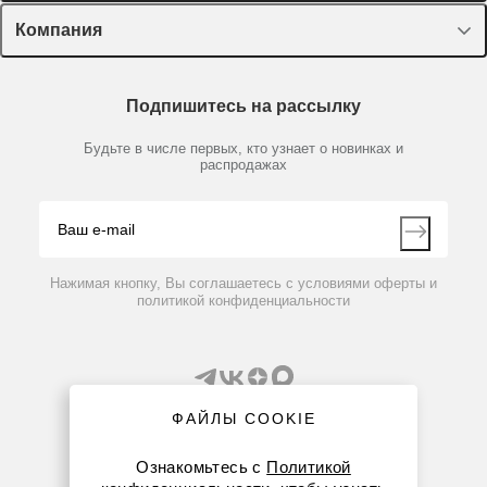
Оборудование, приборы
Лекторий Диаэм
Компания
Пластик, стекло, принадлежности
Доставка и оплата
Химические реактивы, препараты, наборы
О компании
Технический сервис
Предметный указатель
Подпишитесь на рассылку
Новости
Мобильное приложение
Библиотека
Партнеры
Будьте в числе первых, кто узнает о новинках и
Производители
распродажах
Блог
Видео
Контакты
Вопрос-ответ
Нажимая кнопку, Вы соглашаетесь с условиями оферты и
политикой конфиденциальности
ФАЙЛЫ COOKIE
Ознакомьтесь с
Политикой