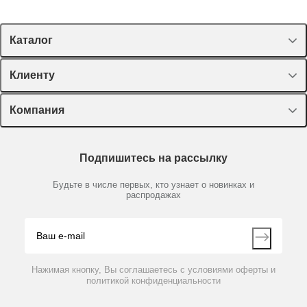
Каталог
Спецпредложения
Клиенту
Оборудование, приборы
Лекторий Диаэм
Компания
Пластик, стекло, принадлежности
Доставка и оплата
Химические реактивы, препараты, наборы
О компании
Технический сервис
Предметный указатель
Подпишитесь на рассылку
Новости
Мобильное приложение
Библиотека
Партнеры
Будьте в числе первых, кто узнает о новинках и
Производители
распродажах
Блог
Видео
Контакты
Вопрос-ответ
Нажимая кнопку, Вы соглашаетесь с условиями оферты и
политикой конфиденциальности