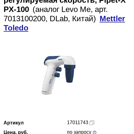
регулируемая скорость, Pipet-X
PX-100
Казань
(аналог Levo Me, арт.
7013100200, DLab, Китай)
Mettler
Toledo
О компании
Новости
Блог
Производители
Партнеры
Технический сервис
Доставка и оплата
17011743
Артикул
Контакты
по запросу
Цена, руб.