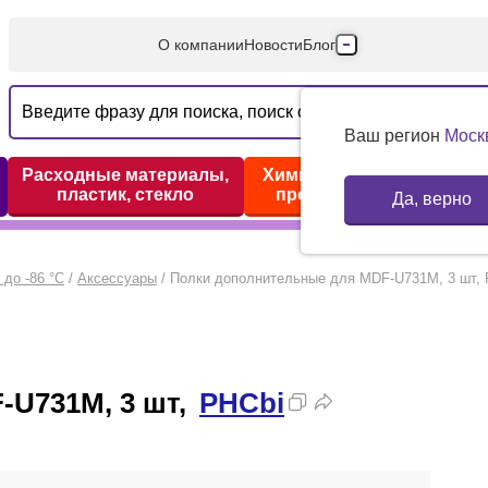
О компании
Новости
Блог
Производители
Партнеры
Ваш регион
Моск
Технический серв
Расходные материалы,
Химические реактивы,
пластик, стекло
препараты, наборы
Да, верно
Доставка и оплата
Контакты
до -86 °C
/
Аксессуары
/
Полки дополнительные для MDF-U731M, 3 шт, 
-U731M, 3 шт,
PHCbi