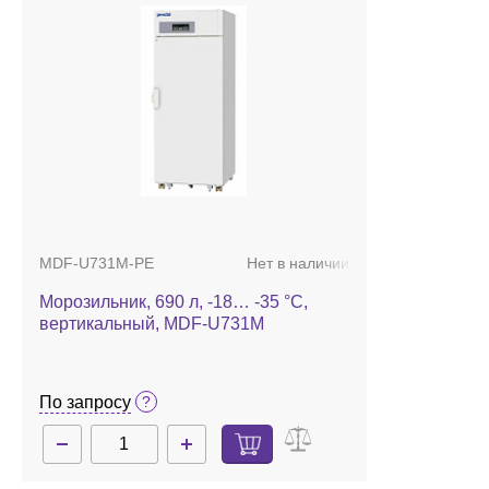
MDF-U731M-PE
Нет в наличии
Морозильник, 690 л, -18… -35 °С,
вертикальный, MDF-U731M
По запросу