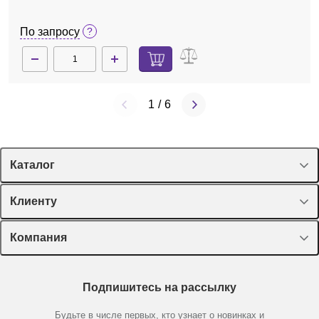
По запросу
1
/
6
Каталог
Спецпредложения
Клиенту
Оборудование, приборы
Лекторий Диаэм
Компания
Пластик, стекло, принадлежности
Доставка и оплата
Химические реактивы, препараты, наборы
О компании
Технический сервис
Предметный указатель
Подпишитесь на рассылку
Новости
Мобильное приложение
Библиотека
Партнеры
Будьте в числе первых, кто узнает о новинках и
Производители