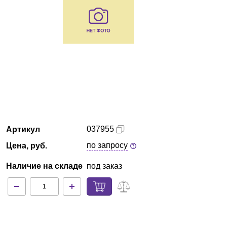
Казань
О компании
Новости
Блог
Производители
037955
Артикул
Партнеры
по запросу
Цена, руб.
Наличие на складе
под заказ
Технический сервис
Доставка и оплата
Контакты