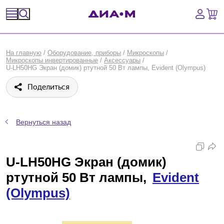
Спецпредложения
На главную
/
Оборудование, приборы
/
Микроскопы
/
Микроскопы инвертированные
/
Аксессуары
/
Оборудование, приборы
U-LH50HG Экран (домик) ртутной 50 Вт лампы, Evident (Olympus)
Поделиться
Расходные материалы, пластик, стекло
Химические реактивы, препараты, наборы
Вернуться назад
Предметный указатель
U-LH50HG Экран (домик)
Библиотека
ртутной 50 Вт лампы,
Evident
Войти
(Olympus)
Сравнение