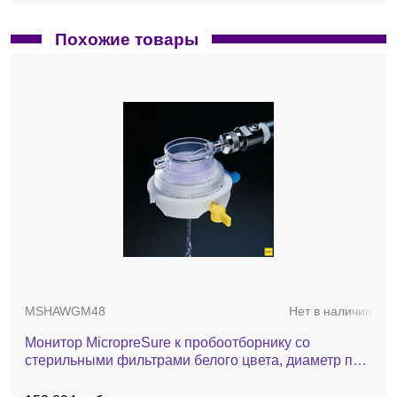
Похожие товары
MSHAWGM48
Нет в наличии
Монитор MicropreSure к пробоотборнику со
стерильными фильтрами белого цвета, диаметр пор
0,45 мкм, 48 шт./в общей упаковке