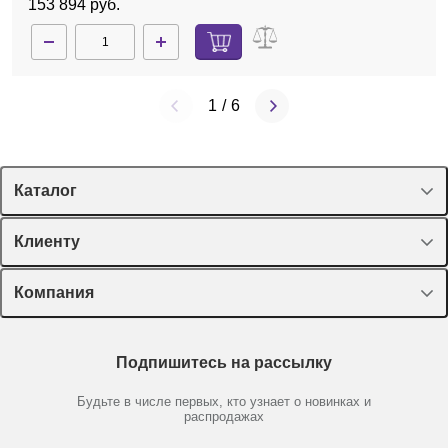
153 894 руб.
1
/
6
Каталог
Спецпредложения
Клиенту
Оборудование, приборы
Лекторий Диаэм
Компания
Пластик, стекло, принадлежности
Доставка и оплата
Химические реактивы, препараты, наборы
О компании
Технический сервис
Предметный указатель
Подпишитесь на рассылку
Новости
Мобильное приложение
Библиотека
Партнеры
Будьте в числе первых, кто узнает о новинках и
Производители
распродажах
Блог