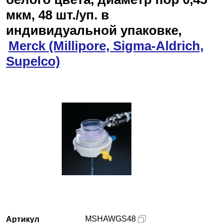
мкм, 48 шт./уп. в
Казань
индивидуальной упаковке,
Merck (Millipore, Sigma-Aldrich,
О компании
Supelco)
Новости
Блог
Производители
Партнеры
Технический сервис
Доставка и оплата
Контакты
MSHAWGS48
Артикул