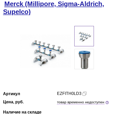
Merck (Millipore, Sigma-Aldrich,
Казань
Supelco)
О компании
Новости
Блог
Производители
Партнеры
Технический сервис
EZFITH0LD3
Артикул
Доставка и оплата
Цена, руб.
товар временно недоступен
Контакты
Наличие на складе