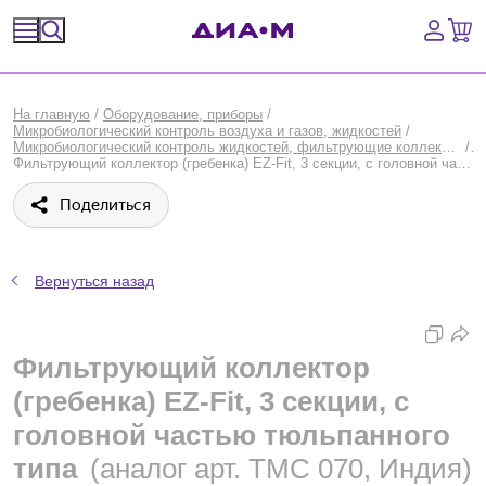
Спецпредложения
На главную
/
Оборудование, приборы
/
Микробиологический контроль воздуха и газов, жидкостей
/
Оборудование, приборы
Микробиологический контроль жидкостей, фильтрующие коллекторы (гребенки), пробоотборники
/
Фильтрующий коллектор (гребенка) EZ-Fit, 3 секции, с головной частью тюльпанного типа, Merck (Millipore, Sigma-Aldrich, Supelco)
Расходные материалы, пластик, стекло
Поделиться
Химические реактивы, препараты, наборы
Вернуться назад
Предметный указатель
Библиотека
Фильтрующий коллектор
(гребенка) EZ-Fit, 3 секции, с
Войти
головной частью тюльпанного
Сравнение
типа
(аналог арт. TMC 070, Индия)