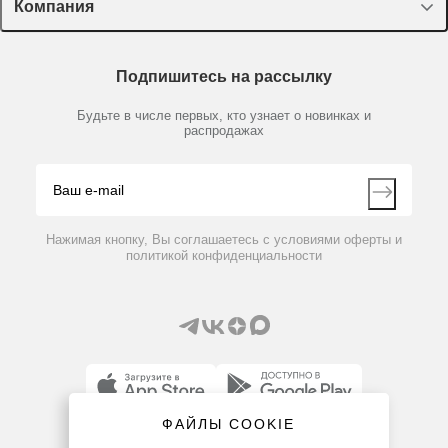
Лекторий Диаэм
Компания
Пластик, стекло, принадлежности
Доставка и оплата
Химические реактивы, препараты, наборы
О компании
Технический сервис
Предметный указатель
Подпишитесь на рассылку
Новости
Мобильное приложение
Библиотека
Партнеры
Будьте в числе первых, кто узнает о новинках и
Производители
распродажах
Блог
Видео
Контакты
Вопрос-ответ
Нажимая кнопку, Вы соглашаетесь с условиями оферты и
политикой конфиденциальности
ФАЙЛЫ COOKIE
8 (800) 234-05-08