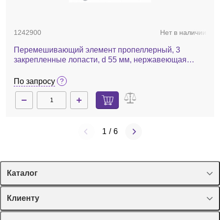
1242900
Нет в наличии
Перемешивающий элемент пропеллерный, 3
закрепленные лопасти, d 55 мм, нержавеющая
сталь, R 1401
По запросу
1
/
6
Каталог
Спецпредложения
Клиенту
Оборудование, приборы