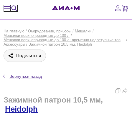
Спецпредложения
На главную
/
Оборудование, приборы
/
Мешалки
/
Мешалки верхнеприводные до 100 л
/
Оборудование, приборы
Мешалки верхнеприводные до 100 л: временно недоступные товары
/
Аксессуары
/
Зажимной патрон 10,5 мм, Heidolph
Расходные материалы, пластик, стекло
Поделиться
Химические реактивы, препараты, наборы
Вернуться назад
Предметный указатель
Библиотека
Зажимной патрон 10,5 мм,
Heidolph
Войти
Сравнение