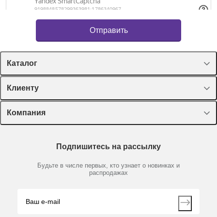
Каталог
Спецпредложения
Клиенту
Оборудование, приборы
Лекторий Диаэм
Компания
Пластик, стекло, принадлежности
Доставка и оплата
Химические реактивы, препараты, наборы
О компании
Технический сервис
Предметный указатель
Подпишитесь на рассылку
Новости
Мобильное приложение
Библиотека
Партнеры
Будьте в числе первых, кто узнает о новинках и
Производители
распродажах
Блог
Видео
Контакты
Вопрос-ответ