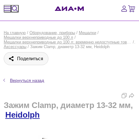
Спецпредложения
На главную
/
Оборудование, приборы
/
Мешалки
/
Мешалки верхнеприводные до 100 л
/
Оборудование, приборы
Мешалки верхнеприводные до 100 л: временно недоступные товары
/
Аксессуары
/
Зажим Clamp, диаметр 13-32 мм, Heidolph
Расходные материалы, пластик, стекло
Поделиться
Химические реактивы, препараты, наборы
Вернуться назад
Предметный указатель
Библиотека
Зажим Clamp, диаметр 13-32 мм,
Heidolph
Войти
Сравнение