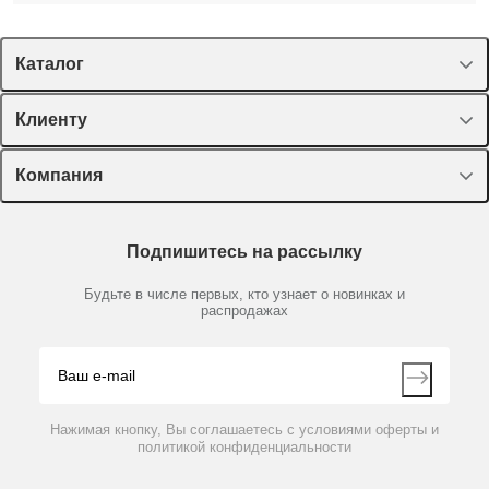
Каталог
Спецпредложения
Клиенту
Оборудование, приборы
Лекторий Диаэм
Компания
Пластик, стекло, принадлежности
Доставка и оплата
Химические реактивы, препараты, наборы
О компании
Технический сервис
Предметный указатель
Подпишитесь на рассылку
Новости
Мобильное приложение
Библиотека
Партнеры
Будьте в числе первых, кто узнает о новинках и
Производители
распродажах
Блог
Видео
Контакты
Вопрос-ответ
Нажимая кнопку, Вы соглашаетесь с условиями оферты и
политикой конфиденциальности