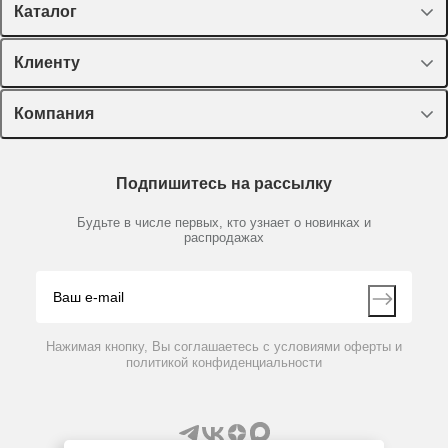
Каталог
Спецпредложения
Клиенту
Оборудование, приборы
Лекторий Диаэм
Компания
Пластик, стекло, принадлежности
Доставка и оплата
Химические реактивы, препараты, наборы
О компании
Технический сервис
Предметный указатель
Подпишитесь на рассылку
Новости
Мобильное приложение
Библиотека
Партнеры
Будьте в числе первых, кто узнает о новинках и
Производители
распродажах
Блог
Видео
Контакты
Вопрос-ответ
Нажимая кнопку, Вы соглашаетесь с условиями оферты и
политикой конфиденциальности