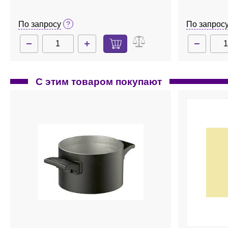
МR Hei-Standard
цифровой 
По запросу
По запрос
С этим товаром покупают