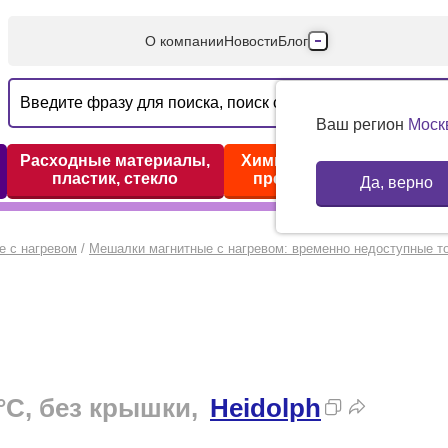
О компании
Новости
Блог
Производители
Партнеры
Ваш регион
Моск
Технический серв
Расходные материалы,
Химические реактивы,
пластик, стекло
препараты, наборы
Да, верно
Доставка и оплата
Контакты
е с нагревом
/
Мешалки магнитные с нагревом: временно недоступные т
°С, без крышки,
Heidolph