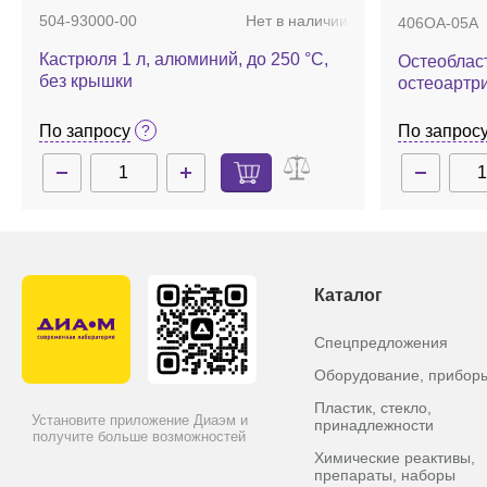
504-93000-00
Нет в наличии
406OA-05A
Кастрюля 1 л, алюминий, до 250 °С,
Остеобласт
без крышки
остеоартрит
Sigma-Aldr
По запросу
По запрос
Каталог
Спецпредложения
Оборудование, прибор
Пластик, стекло,
Установите приложение Диаэм и
принадлежности
получите больше возможностей
Химические реактивы,
препараты, наборы