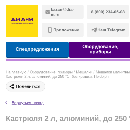
kazan@dia-
8 (800) 234-05-08
m.ru
Приложение
Наш Telegram
Оборудование,
Спецпредложения
приборы
На главную
/
Оборудование, приборы
/
Мешалки
/
Мешалки магнитны
Кастрюля 2 л, алюминий, до 250 °С, без крышки, Heidolph
Поделиться
Вернуться назад
Кастрюля 2 л, алюминий, до 250 