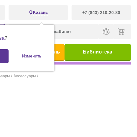
Казань
+7 (843) 210-20-80
Личный кабинет
ва
?
ис
Предметный указатель
Библиотека
Изменить
овары
/
Аксессуары
/