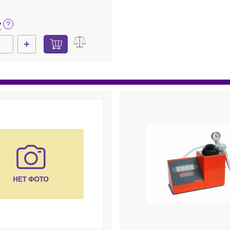
дисплей, MR Hеi-Tech
у