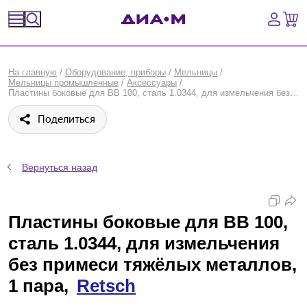
Спецпредложения
На главную
/
Оборудование, приборы
/
Мельницы
/
Мельницы промышленные
/
Аксессуары
/
Оборудование, приборы
Пластины боковые для BB 100, сталь 1.0344, для измельчения без примеси тяжёлых металлов, 1 пара, Retsch
Поделиться
Расходные материалы, пластик, стекло
Химические реактивы, препараты, наборы
Вернуться назад
Предметный указатель
Пластины боковые для BB 100,
Библиотека
сталь 1.0344, для измельчения
Войти
без примеси тяжёлых металлов,
1 пара,
Retsch
Сравнение