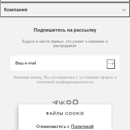
Оборудование, приборы
Лекторий Диаэм
Компания
Пластик, стекло, принадлежности
Доставка и оплата
Химические реактивы, препараты, наборы
О компании
Технический сервис
Предметный указатель
Подпишитесь на рассылку
Новости
Мобильное приложение
Библиотека
Партнеры
Будьте в числе первых, кто узнает о новинках и
Производители
распродажах
Блог
Видео
Контакты
Вопрос-ответ
Нажимая кнопку, Вы соглашаетесь с условиями оферты и
политикой конфиденциальности
ФАЙЛЫ COOKIE
Ознакомьтесь с
Политикой