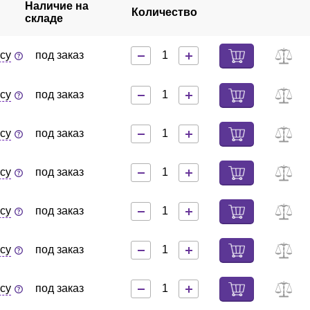
Наличие на
Количество
складе
су
под заказ
су
под заказ
су
под заказ
су
под заказ
су
под заказ
су
под заказ
су
под заказ