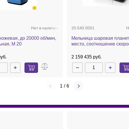
Нет в наличии
20.540.0001
Н
ожевая, до 20000 об/мин,
Мельница шаровая планет
ьная, М 20
место, соотношение скорос
PM 100
руб.
2 159 435 руб.
1
/
6