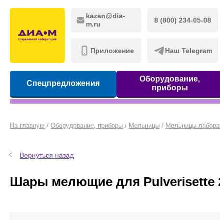
kazan@dia-
8 (800) 234-05-08
m.ru
Приложение
Наш Telegram
Оборудование,
Спецпредложения
приборы
На главную
/
Оборудование, приборы
/
Мельницы
/
Мельницы лабора
Вернуться назад
Шары мелющие для Pulverisette 