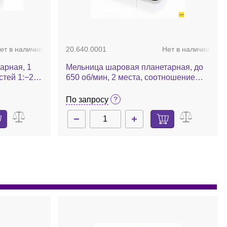
ет в наличии
20.640.0001
Нет в наличии
арная, 1
Мельница шаровая планетарная, до
тей 1:−2,
650 об/мин, 2 места, соотношение
скоростей 1:−2, PM 200
По запросу