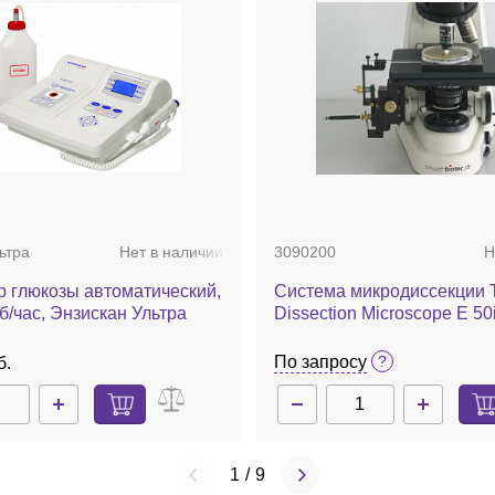
ьтра
Нет в наличии
3090200
Н
р глюкозы автоматический,
Система микродиссекции 
б/час, Энзискан Ультра
Dissection Microscope E 50
По запросу
б.
1
/
9