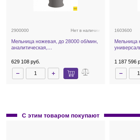
2900000
Нет в наличии
1603600
Мельница ножевая, до 28000 об/мин,
Мельница н
аналитическая,
универсал
воздухонепроницаемый контейнер,
А11 basic
629 108 руб.
1 187 596 
С этим товаром покупают