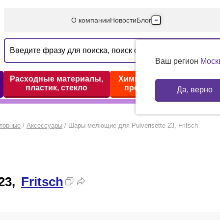
О компании
Новости
Блог
Производители
Партнеры
Ваш регион
Моск
Технический серв
Расходные материалы,
Химические реактивы,
пластик, стекло
препараты, наборы
Да, верно
Доставка и оплата
Контакты
торные
/
Аксессуары
/
Шары мелющие для Pulverisette 23, Fritsch
23,
Fritsch