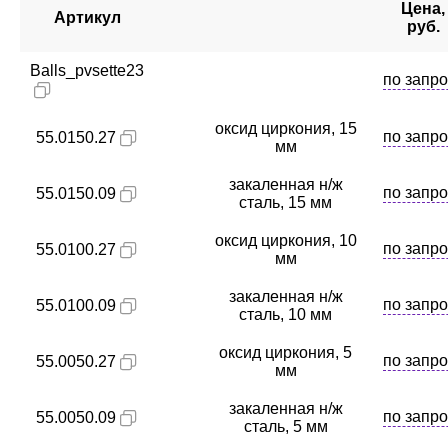
Цена,
Артикул
руб.
Balls_pvsette23
по запро
оксид циркония, 15
по запро
55.0150.27
мм
закаленная н/ж
по запро
55.0150.09
сталь, 15 мм
оксид циркония, 10
по запро
55.0100.27
мм
закаленная н/ж
по запро
55.0100.09
сталь, 10 мм
оксид циркония, 5
по запро
55.0050.27
мм
закаленная н/ж
по запро
55.0050.09
сталь, 5 мм