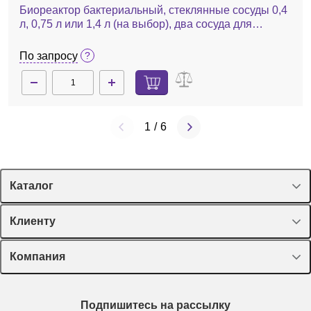
Биореактор бактериальный, стеклянные сосуды 0,4
л, 0,75 л или 1,4 л (на выбор), два сосуда для
параллельного культивирования, контроль 24
параметров, Multifors 2
По запросу
1
/
6
Каталог
Спецпредложения
Клиенту
Оборудование, приборы
Лекторий Диаэм
Компания
Пластик, стекло, принадлежности
Доставка и оплата
Химические реактивы, препараты, наборы
О компании
Технический сервис
Предметный указатель
Подпишитесь на рассылку
Новости