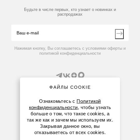
Мобильное приложение
Библиотека
Партнеры
Будьте в числе первых, кто узнает о новинках и
Производители
распродажах
Блог
Видео
Контакты
Вопрос-ответ
Нажимая кнопку, Вы соглашаетесь с условиями оферты и
политикой конфиденциальности
ФАЙЛЫ COOKIE
Ознакомьтесь с
Политикой
конфиденциальности
, чтобы узнать
8 (800) 234-05-08
больше о том, что такое cookies, а
так же как и зачем мы используем их.
+7 (843) 210-20-80
Закрывая данное окно, вы
отказываетесь от всех cookies.
kazan@dia-m.ru