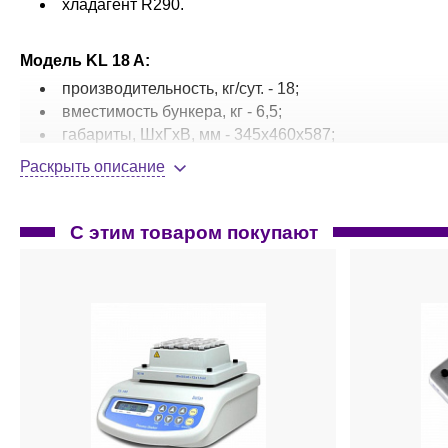
хладагент R290.
Модель KL 18 A:
производительность, кг/сут. - 18;
вместимость бункера, кг - 6,5;
габариты, ШхГхВ, мм - 345x460x587;
вес, кг - 36.
Раскрыть описание
Ледогенераторы чешуйчатого, кубикового и наггетового 
С этим товаром покупают
по запросу
.