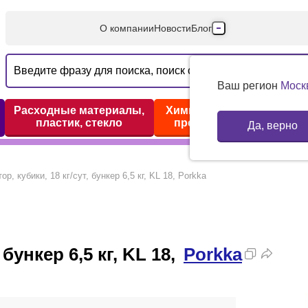
О компании
Новости
Блог
Производители
Партнеры
Ваш регион
Моск
Технический серв
Расходные материалы,
Химические реактивы,
пластик, стекло
препараты, наборы
Да, верно
Доставка и оплата
Контакты
р, кубики, 18 кг/сут, бункер 6,5 кг, KL 18, Porkka
бункер 6,5 кг, KL 18,
Porkka