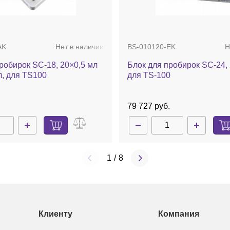
AK
Нет в наличии
BS-010120-EK
Н
робирок SC-18, 20×0,5 мл
Блок для пробирок SC-24, 
л, для TS100
для TS-100
.
79 727 руб.
1
/
8
Клиенту
Компания