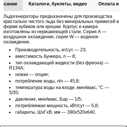
писание
Каталоги, буклеты, видео
Оплата и до
Льдогенераторы предназначены для производства
кристально чистого льда без минеральных примесей в
форме кубиков или крошки. Корпус и камера
изготовлены из нержавеющей стали. Серия А —
воздушное охлаждение, серия W — водяное
охлаждение.
Производительность, кг/сут. — 23;
вместимость бункера, л — 8;
тип охлаждающей жидкости (без фреона) —
R134A;
ножки — опция;
потребление воды, л/ч — 45,8;
температура воды на входе, мин/макс, °С —
5/35;
давление, мин/макс, Бар — 1/5;
потребляемая мощность, кВт/сут — 5,8;
габариты, ШхГхВ, мм — 390х520х640.