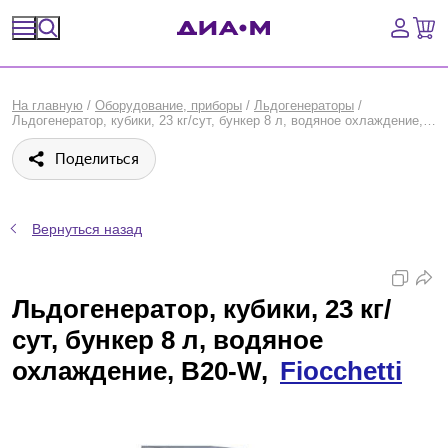
Спецпредложения
На главную
/
Оборудование, приборы
/
Льдогенераторы
/
Льдогенератор, кубики, 23 кг/сут, бункер 8 л, водяное охлаждение, B20-W, Fiocchetti
Оборудование, приборы
Поделиться
Расходные материалы, пластик, стекло
Химические реактивы, препараты, наборы
Вернуться назад
Предметный указатель
Льдогенератор, кубики, 23 кг/
Библиотека
сут, бункер 8 л, водяное
охлаждение, B20-W,
Fiocchetti
Войти
Сравнение