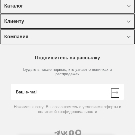
Каталог
Спецпредложения
Клиенту
Оборудование, приборы
Лекторий Диаэм
Компания
Пластик, стекло, принадлежности
Доставка и оплата
Химические реактивы, препараты, наборы
О компании
Технический сервис
Предметный указатель
Подпишитесь на рассылку
Новости
Мобильное приложение
Библиотека
Партнеры
Будьте в числе первых, кто узнает о новинках и
Производители
распродажах
Блог
Видео
Контакты
Вопрос-ответ
Нажимая кнопку, Вы соглашаетесь с условиями оферты и
политикой конфиденциальности