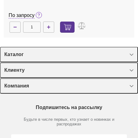
По запросу
Каталог
Спецпредложения
Клиенту
Оборудование, приборы
Лекторий Диаэм
Компания
Пластик, стекло, принадлежности
Доставка и оплата
Химические реактивы, препараты, наборы
О компании
Технический сервис
Предметный указатель
Подпишитесь на рассылку
Новости
Мобильное приложение
Библиотека
Партнеры
Будьте в числе первых, кто узнает о новинках и
Производители
распродажах
Блог
Видео