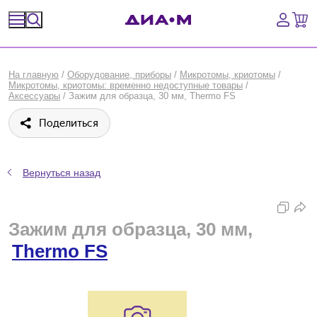
Спецпредложения
На главную
/
Оборудование, приборы
/
Микротомы, криотомы
/
Микротомы, криотомы: временно недоступные товары
/
Оборудование, приборы
Аксессуары
/
Зажим для образца, 30 мм, Thermo FS
Поделиться
Расходные материалы, пластик, стекло
Химические реактивы, препараты, наборы
Вернуться назад
Предметный указатель
Зажим для образца, 30 мм,
Библиотека
Thermo FS
Войти
Сравнение