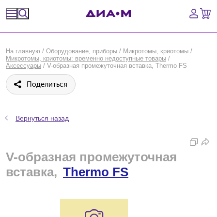
Спецпредложения
На главную
/
Оборудование, приборы
/
Микротомы, криотомы
/
Микротомы, криотомы: временно недоступные товары
/
Оборудование, приборы
Аксессуары
/
V-образная промежуточная вставка, Thermo FS
Поделиться
Расходные материалы, пластик, стекло
Химические реактивы, препараты, наборы
Вернуться назад
Предметный указатель
V-образная промежуточная
Библиотека
вставка,
Thermo FS
Войти
Сравнение