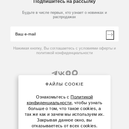
Подпишитесь на рассылку
Новости
Мобильное приложение
Библиотека
Партнеры
Будьте в числе первых, кто узнает о новинках и
Производители
распродажах
Блог
Видео
Контакты
Вопрос-ответ
Нажимая кнопку, Вы соглашаетесь с условиями оферты и
политикой конфиденциальности
ФАЙЛЫ COOKIE
Ознакомьтесь с
Политикой
конфиденциальности
, чтобы узнать
8 (800) 234-05-08
больше о том, что такое cookies, а
так же как и зачем мы используем их.
+7 (843) 210-20-80
Закрывая данное окно, вы
отказываетесь от всех cookies.
kazan@dia-m.ru