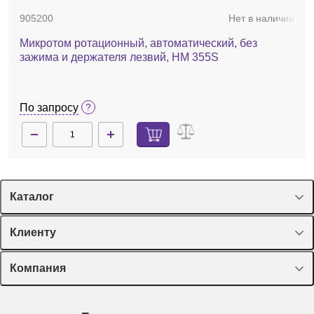
905200
Нет в наличии
Микротом ротационный, автоматический, без
зажима и держателя лезвий, HM 355S
По запросу
Каталог
Спецпредложения
Клиенту
Оборудование, приборы
Лекторий Диаэм
Компания
Пластик, стекло, принадлежности
Доставка и оплата
Химические реактивы, препараты, наборы
О компании
Технический сервис
Предметный указатель