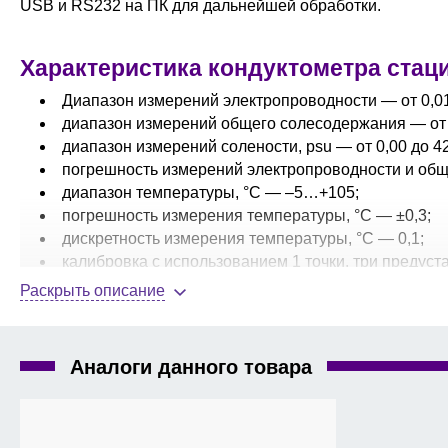
USB и RS232 на ПК для дальнейшей обработки.
Характеристика кондуктометра стац
Диапазон измерений электропроводности — от 0,0
диапазон измерений общего солесодержания — от 0,
диапазон измерений солености, psu — от 0,00 до 42
погрешность измерений электропроводности и общ
диапазон температуры, °С — –5…+105;
погрешность измерения температуры, °С — ±0,3;
дискретность измерения температуры, °С — 0,1;
калибровка с использованием 1 точки, три предус
наличие специальных символов для индикации ручн
Раскрыть описание
наличие звукового и визуального сигналов конечной
память на 200 измерений и текущую калибровку;
возможность подключения к принтеру или ПК чере
Аналоги данного товара
выходы датчиков — Mini-DIN;
ЖК-дисплей 4,3” с отображением всех данных, вкл
габариты, мм — 227×147×70;
вес, г — 630.