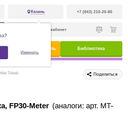
Казань
+7 (843) 210-20-80
Личный кабинет
ва
?
ис
Предметный указатель
Библиотека
Изменить
tler Toledo
Поделиться
ка, FP30-Meter
(аналоги: арт. MT-