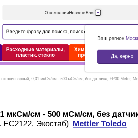
О компании
Новости
Блог
Производители
Партнеры
Ваш регион
Моск
Технический серв
Расходные материалы,
Химические реактивы,
пластик, стекло
препараты, наборы
Да, верно
Доставка и оплата
Контакты
 стационарный, 0,01 мкСм/см - 500 мСм/см, без датчика, FP30-Meter, Met
 мкСм/см - 500 мСм/см, без датчи
. EC2122, Экостаб)
Mettler Toledo