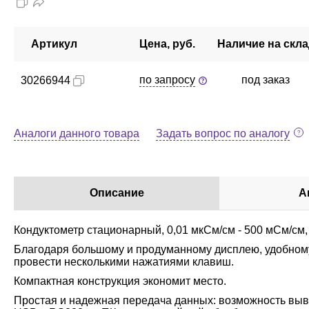
Артикул
Цена, руб.
Наличие на скл
по запросу
под заказ
30266944
Аналоги данного товара
Задать вопрос по аналогу
Описание
А
Кондуктометр стационарный, 0,01 мкСм/см - 500 мСм/см,
Благодаря большому и продуманному дисплею, удобном
провести несколькими нажатиями клавиш.
Компактная конструкция экономит место.
Простая и надежная передача данных: возможность выв