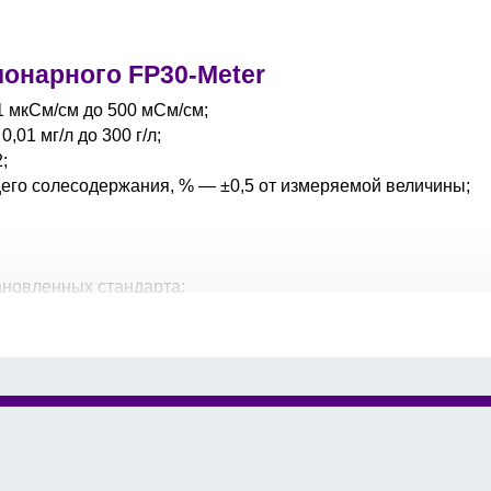
ионарного FP30-Meter
1 мкСм/см до 500 мСм/см;
01 мг/л до 300 г/л;
;
его солесодержания, % — ±0,5 от измеряемой величины;
тановленных стандарта;
ой и автоматической конечной точки;
 точки;
з интерфейсы USB и RS232;
ючая результаты калибровки;