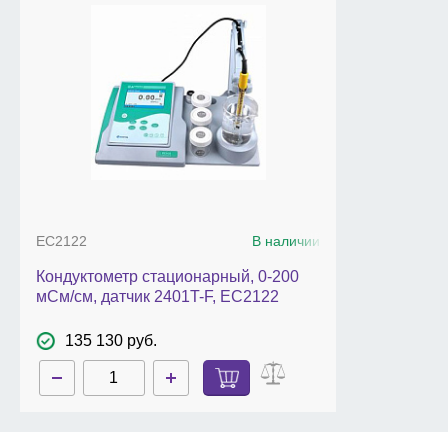
Комплект поставки
FiveEasy
Plus
FP
30-
Meter
:
измерит
Аксессуары:
датчики, стандарты электропроводности, 
штатива электрода
FiveEasy
.
EC2122
В наличии
Кондуктометр стационарный, 0-200
мСм/см, датчик 2401T-F, EC2122
135 130 руб.