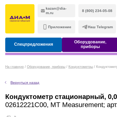
kazan@dia-
8 (800) 234-05-08
m.ru
Приложение
Наш Telegram
Оборудование,
Спецпредложения
приборы
На главную
/
Оборудование, приборы
/
Кондуктометры
/
Кондуктометр
Вернуться назад
Кондуктометр стационарный, 0,01
02612221C00, MT Measurement; арт