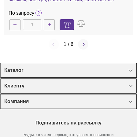
По запросу
1
/
6
Каталог
Спецпредложения
Клиенту
Оборудование, приборы
Лекторий Диаэм
Компания
Пластик, стекло, принадлежности
Доставка и оплата
Химические реактивы, препараты, наборы
О компании
Технический сервис
Предметный указатель
Подпишитесь на рассылку
Новости
Мобильное приложение
Библиотека
Партнеры
Будьте в числе первых, кто узнает о новинках и
Производители