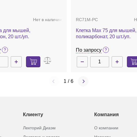
Нет в наличии
RC71M-PC
Н
у
По запросу
ra для мышей,
Клетка Max 75 для мышей,
н, 20 шт./уп.
поликарбонат, 20 шт./уп.
у
По запросу
1
/
6
Клиенту
Компания
Лекторий Диаэм
О компании