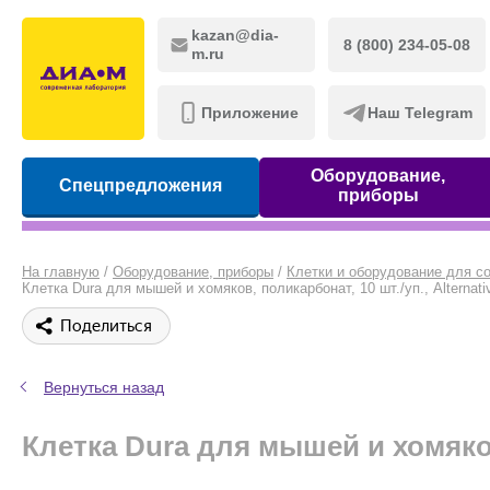
kazan@dia-
8 (800) 234-05-08
m.ru
Приложение
Наш Telegram
Оборудование,
Спецпредложения
приборы
На главную
/
Оборудование, приборы
/
Клетки и оборудование для с
Клетка Dura для мышей и хомяков, поликарбонат, 10 шт./уп., Alternati
Поделиться
Вернуться назад
Клетка Dura для мышей и хомяков