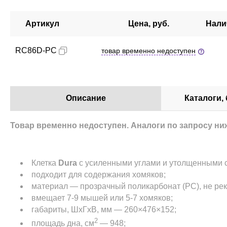
Артикул
Цена, руб.
Нали
RC86D-PC
товар временно недоступен
Описание
Каталоги,
Товар временно недоступен. Аналоги по запросу ни
Клетка
Dura
с усиленными углами и утолщенными с
подходит для содержания хомяков;
материал — прозрачный поликарбонат (РС), не ре
вмещает 7-9 мышей или 5-7 хомяков;
габариты, ШхГхВ, мм — 260×476×152;
2
площадь дна, см
— 948;