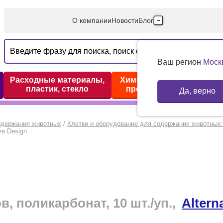
О компании
Новости
Блог
Производители
Партнеры
Ваш регион
Моск
Технический серв
Расходные материалы,
Химические реактивы,
пластик, стекло
препараты, наборы
Да, верно
Доставка и оплата
Контакты
одержания животных
/
Клетки и оборудование для содержания животных
ve Design
, поликарбонат, 10 шт./уп.,
Altern