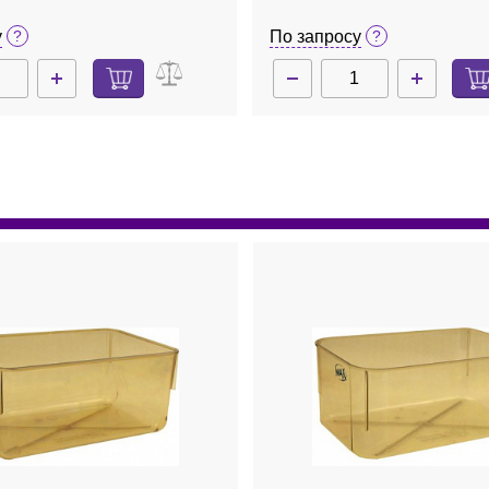
у
По запросу
Нет в наличии
NAS10
Н
зина, 8,5
Пробка, неопрен, 10