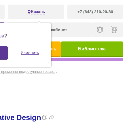
Казань
+7 (843) 210-20-80
Личный кабинет
ва
?
ис
Предметный указатель
Библиотека
Изменить
: временно недоступные товары
/
ative Design