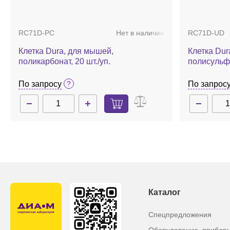
RC71D-PC
Нет в наличии
RC71D-UD
По запросу
По запрос
Клетка Dura, для мышей,
Клетка Du
поликарбонат, 20 шт./уп.
полисульфо
По запросу
По запрос
Каталог
Спецпредложения