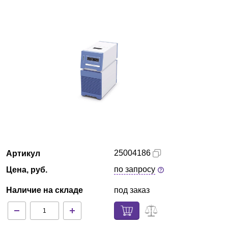
Казань
О компании
Новости
Блог
Производители
Партнеры
25004186
Артикул
Технический сервис
по запросу
Цена, руб.
Наличие на складе
под заказ
Доставка и оплата
Контакты