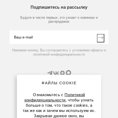
О компании
Технический сервис
Предметный указатель
класс защиты — IP 21;
Подпишитесь на рассылку
Новости
Мобильное приложение
объем ванны, л — 4;
20000988
Нет в наличии
Библиотека
Партнеры
потребляемая мощность, Вт ― 350;
Будьте в числе первых, кто узнает о новинках и
Производители
Шланг LT5.21, ПТФЭ+изоляция, 2х1,5 м, коннекторы
распродажах
сеть — 230 В, 50/60 Гц;
Блог
M16х1, -60…260 °C
габариты, Ш×Г×В, мм — 220×525×475;
Видео
вес, кг — 25,5.
Контакты
Комплект поставки:
охладитель
RC 2 Green basic
;
Вопрос-ответ
По запросу
штуцеры для шлангов диаметром 12 и 8 мм (по 2 шт.),
Нажимая кнопку, Вы соглашаетесь с условиями оферты и
кабель питания, кабель USB.
политикой конфиденциальности
ФАЙЛЫ COOKIE
Ознакомьтесь с
Политикой
конфиденциальности
, чтобы узнать
8 (800) 234-05-08
больше о том, что такое cookies, а
так же как и зачем мы используем их.
+7 (843) 210-20-80
Закрывая данное окно, вы