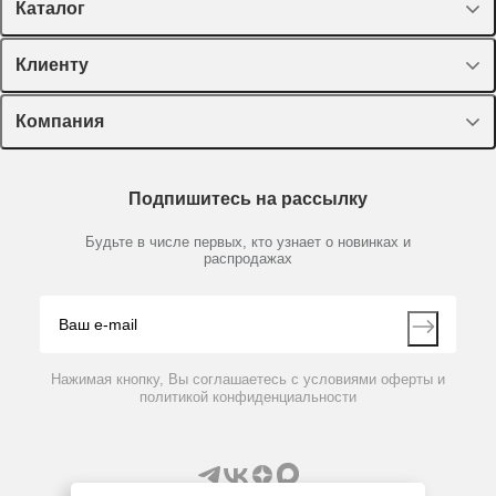
Каталог
Спецпредложения
Клиенту
Оборудование, приборы
Лекторий Диаэм
Компания
Пластик, стекло, принадлежности
Доставка и оплата
Химические реактивы, препараты, наборы
О компании
Технический сервис
Предметный указатель
Подпишитесь на рассылку
Новости
Мобильное приложение
Библиотека
Партнеры
Будьте в числе первых, кто узнает о новинках и
Производители
распродажах
Блог
Видео
Контакты
Вопрос-ответ
Нажимая кнопку, Вы соглашаетесь с условиями оферты и
политикой конфиденциальности