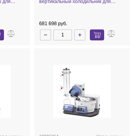
к для
вертикальный холодильник для
баня,
охлаждения сухим льдом, комплект
стекла с покрытием, баня, ручной
лифт
681 698 руб.