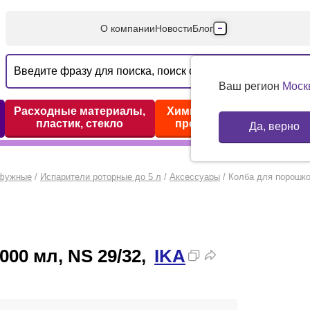
О компании
Новости
Блог
Производители
Партнеры
Ваш регион
Моск
Технический серв
Расходные материалы,
Химические реактивы,
пластик, стекло
препараты, наборы
Да, верно
Доставка и оплата
Контакты
ифужные
/
Испарители роторные до 5 л
/
Аксессуары
/
Колба для порошков
000 мл, NS 29/32,
IKA