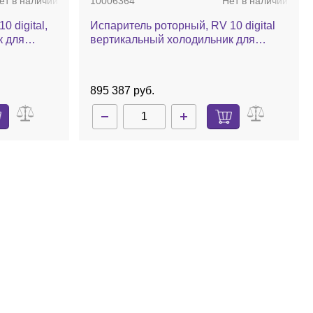
ет в наличии
10006364
Нет в наличии
 digital,
Испаритель роторный, RV 10 digital
к для
вертикальный холодильник для
баня,
охлаждения сухим льдом, комплект
стекла с покрытием, баня,
автоматический лифт
895 387 руб.