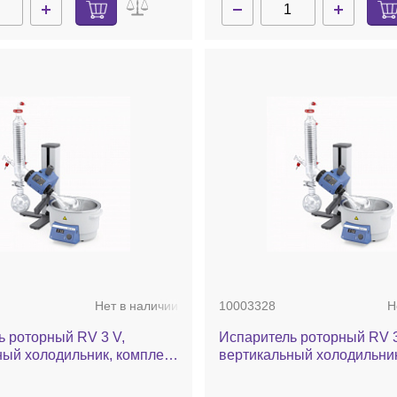
Нет в наличии
10003328
Н
ь роторный RV 3 V,
Испаритель роторный RV 3
ный холодильник, комплект
вертикальный холодильник
ня, ручной лифт
стекла c покрытием, баня,
лифт