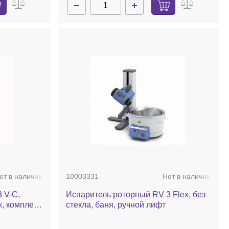
ет в наличии
10003331
Нет в наличии
 V-C,
Испаритель роторный RV 3 Flex, без
, комплект
стекла, баня, ручной лифт
 ручной