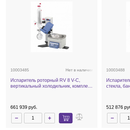
10003485
Нет в наличии
10003488
Испаритель роторный RV 8 V-C,
Испаритель
вертикальный холодильник, комплект
стекла, ба
стекла c покрытием, баня, ручной
лифт
661 939 руб.
512 876 ру