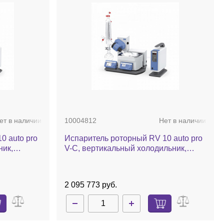
ет в наличии
10004812
Нет в наличии
0 auto pro
Испаритель роторный RV 10 auto pro
ник,
V-C, вертикальный холодильник,
ос,
комплект стекла c покрытием, баня,
насос, автоматический лифт
2 095 773 руб.