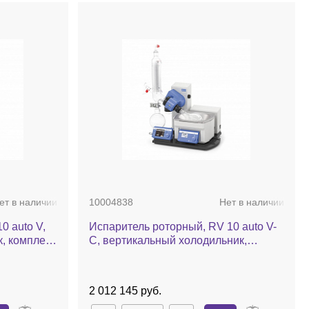
ет в наличии
10004838
Нет в наличии
0 auto V,
Испаритель роторный, RV 10 auto V-
, комплект
С, вертикальный холодильник,
кий лифт
комплект стекла c покрытием, баня,
автоматический лифт
2 012 145 руб.