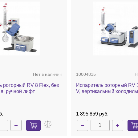
Нет в наличии
10004815
Н
 роторный RV 8 Flex, без
Испаритель роторный RV 1
ня, ручной лифт
V, вертикальный холодиль
комплект стекла, баня, нас
автоматический лифт
б.
1 895 859 руб.