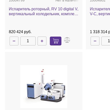
10004799
Нет в наличии
10004802
Испаритель роторный, RV 10 digital V,
Испаритель
вертикальный холодильник, комплект
V-C, верти
стекла, баня, автоматический лифт
комплект с
автоматич
820 424 руб.
1 318 314 р