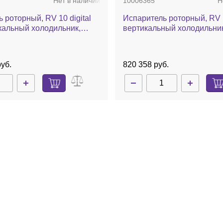
Нет в наличии
10006365
Н
 роторный, RV 10 digital
Испаритель роторный, RV 10
кальный холодильник,
вертикальный холодильни
текла с покрытием, баня,
охлаждения сухим льдом, 
еский лифт
автоматический лифт
уб.
820 358 руб.