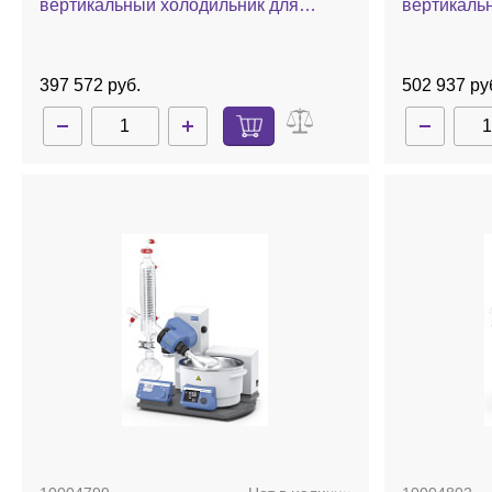
вертикальный холодильник для
вертикаль
охлаждения сухим льдом, баня,
охлаждени
ручной лифт
стекла с п
лифт
397 572 руб.
502 937 ру