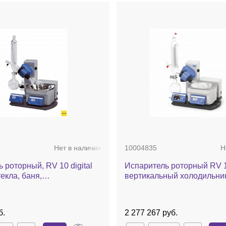
Нет в наличии
10004835
Н
 роторный, RV 10 digital
Испаритель роторный RV 1
текла, баня,
вертикальный холодильник
еский лифт
стекла, баня, автоматичес
б.
2 277 267 руб.