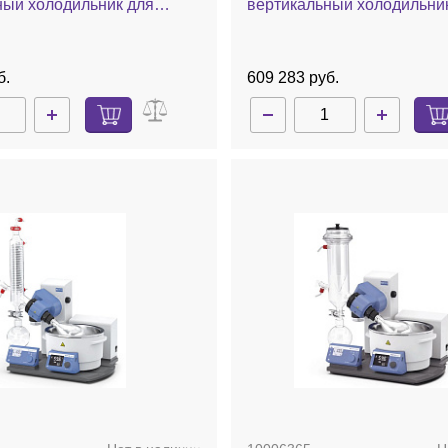
ный холодильник для
вертикальный холодильни
я сухим льдом, комплект
охлаждения сухим льдом, 
окрытием, баня, ручной
ручной лифт
б.
609 283 руб.