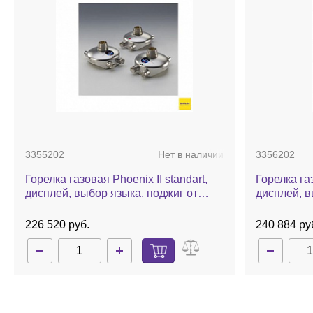
3355202
Нет в наличии
3356202
Горелка газовая Phoenix II standart,
Горелка газ
дисплей, выбор языка, поджиг от
дисплей, в
сенсора и педали
сенсора, п
226 520 руб.
240 884 ру