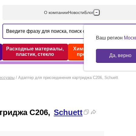
О компании
Новости
Блог
Производители
Партнеры
Ваш регион
Моск
Технический серв
Расходные материалы,
Химические реактивы,
пластик, стекло
препараты, наборы
Да, верно
Доставка и оплата
Контакты
ессуары
/
Адаптер для присоединения картриджа С206, Schuett
триджа С206,
Schuett