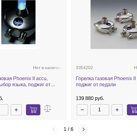
Нет в наличии
3354202
Н
овая Phoenix II accu,
Горелка газовая Phoenix II
ыбор языка, поджиг от
поджиг от педали
едали, работа от батарейки
б.
139 880 руб.
1
/
6