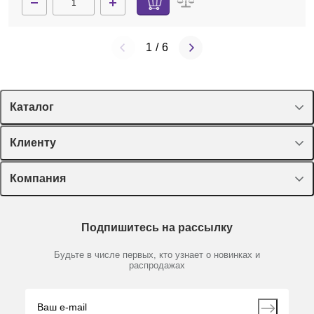
1
/
6
Каталог
Спецпредложения
Клиенту
Оборудование, приборы
Лекторий Диаэм
Компания
Пластик, стекло, принадлежности
Доставка и оплата
Химические реактивы, препараты, наборы
О компании
Технический сервис
Предметный указатель
Подпишитесь на рассылку
Новости
Мобильное приложение
Библиотека
Партнеры
Будьте в числе первых, кто узнает о новинках и
Производители
распродажах
Блог
Видео
Контакты