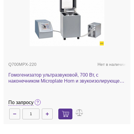
Q700MPX-220
Нет в наличии
Гомогенизатор ультразвуковой, 700 Вт, с
наконечником Microplate Horn и звукоизолирующей
камерой 431MPX, Sonicator Q700MPX
По запросу