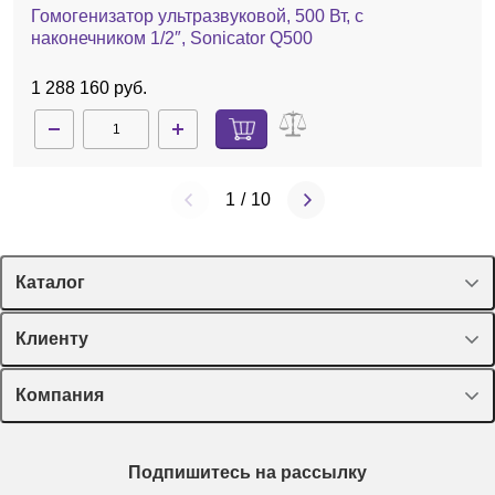
Гомогенизатор ультразвуковой, 500 Вт, с
наконечником 1/2″, Sonicator Q500
1 288 160 руб.
1
/
10
Каталог
Спецпредложения
Клиенту
Оборудование, приборы
Лекторий Диаэм
Компания
Пластик, стекло, принадлежности
Доставка и оплата
Химические реактивы, препараты, наборы
О компании
Технический сервис
Предметный указатель
Подпишитесь на рассылку
Новости
Мобильное приложение
Библиотека