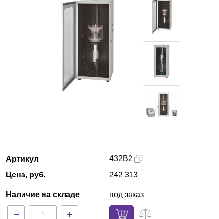
Казань
О компании
Новости
Блог
Производители
Партнеры
432B2
Артикул
Технический сервис
Цена, руб.
242 313
Доставка и оплата
Наличие на складе
под заказ
Контакты