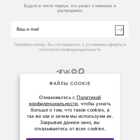
Партнеры
Будьте в числе первых, кто узнает о новинках и
Производители
распродажах
Блог
Видео
Контакты
Вопрос-ответ
Нажимая кнопку, Вы соглашаетесь с условиями оферты и
политикой конфиденциальности
ФАЙЛЫ COOKIE
Ознакомьтесь с
Политикой
конфиденциальности
, чтобы узнать
8 (800) 234-05-08
больше о том, что такое cookies, а
так же как и зачем мы используем их.
+7 (843) 210-20-80
Закрывая данное окно, вы
отказываетесь от всех cookies.
kazan@dia-m.ru
420111 ул. Профсоюзная, д.40-42, пом. № 8