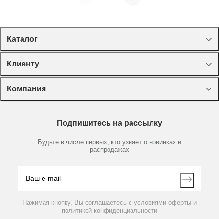
Каталог
Спецпредложения
Клиенту
Оборудование, приборы
Лекторий Диаэм
Компания
Пластик, стекло, принадлежности
Доставка и оплата
Химические реактивы, препараты, наборы
О компании
Технический сервис
Предметный указатель
Подпишитесь на рассылку
Новости
Мобильное приложение
Библиотека
Партнеры
Будьте в числе первых, кто узнает о новинках и
Производители
распродажах
Блог
Видео
Контакты
Вопрос-ответ
Нажимая кнопку, Вы соглашаетесь с условиями оферты и
политикой конфиденциальности