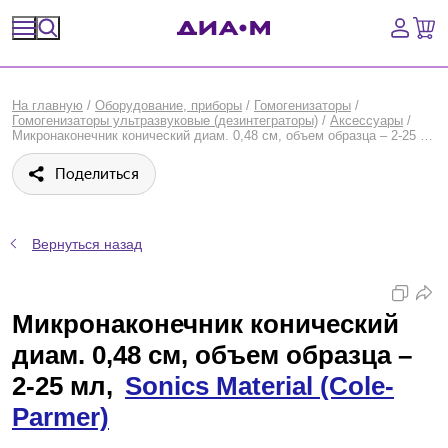
Спецпредложения
На главную
/
Оборудование, приборы
/
Гомогенизаторы
/
Гомогенизаторы ультразвуковые (дезинтеграторы)
/
Аксессуары
/
Оборудование, приборы
Микронаконечник конический диам. 0,48 см, объем образца – 2-25 мл, Sonics Material (Cole-Parmer)
Поделиться
Расходные материалы, пластик, стекло
Химические реактивы, препараты, наборы
Вернуться назад
Предметный указатель
Микронаконечник конический
Библиотека
диам. 0,48 см, объем образца –
Войти
2-25 мл,
Sonics Material (Cole-
Parmer)
Сравнение